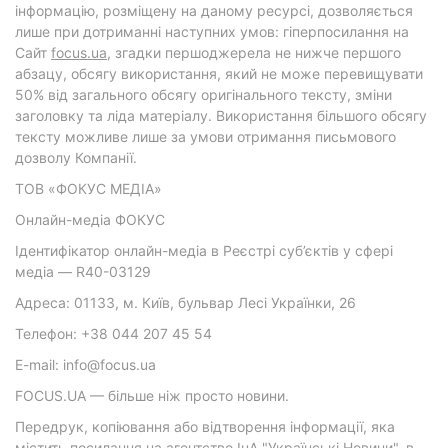
інформацію, розміщену на даному ресурсі, дозволяється
лише при дотриманні наступних умов: гіперпосилання на
Cайт
focus.ua
, згадки першоджерела не нижче першого
абзацу, обсягу використання, який не може перевищувати
50% від загального обсягу оригінального тексту, зміни
заголовку та ліда матеріалу. Використання більшого обсягу
тексту можливе лише за умови отримання письмового
дозволу Компанії.
ТОВ «ФОКУС МЕДІА»
Онлайн-медіа ФОКУС
Ідентифікатор онлайн-медіа в Реєстрі суб’єктів у сфері
медіа — R40-03129
Адреса: 01133, м. Київ, бульвар Лесі Українки, 26
Телефон: +38 044 207 45 54
E-mail: info@focus.ua
FOCUS.UA — більше ніж просто новини.
Передрук, копіювання або відтворення інформації, яка
містить посилання на агентство ІнА "Українські Новини", в