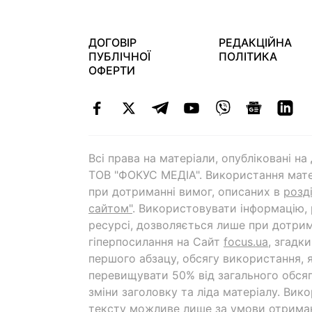
ДОГОВІР
РЕДАКЦІЙНА
ПУБЛІЧНОЇ
ПОЛІТИКА
ОФЕРТИ
Всі права на матеріали, опубліковані н
ТОВ "ФОКУС МЕДІА". Використання мате
при дотриманні вимог, описаних в
розд
сайтом"
. Використовувати інформацію,
ресурсі, дозволяється лише при дотрим
гіперпосилання на Cайт
focus.ua
, згадк
першого абзацу, обсягу використання, 
перевищувати 50% від загального обсяг
зміни заголовку та ліда матеріалу. Вик
тексту можливе лише за умови отрима