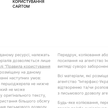
КОРИСТУВАННЯ
САЙТОМ
а даному ресурсі, належать
Передрук, копіювання або
ріалів дозволяється лише
посилання на агентство Ін
ілі "Правила користування
вигляді суворо заборонені
 розміщену на даному
Всі матеріали, які розміщ
анні наступних умов:
агентство "Інтерфакс-Укр
и першоджерела не нижче
відтворенню та/чи розпов
який не може
з письмового дозволу аге
у оригінального тексту,
ористання більшого обсягу
Будь-яке копіювання, пер
ння письмового дозволу