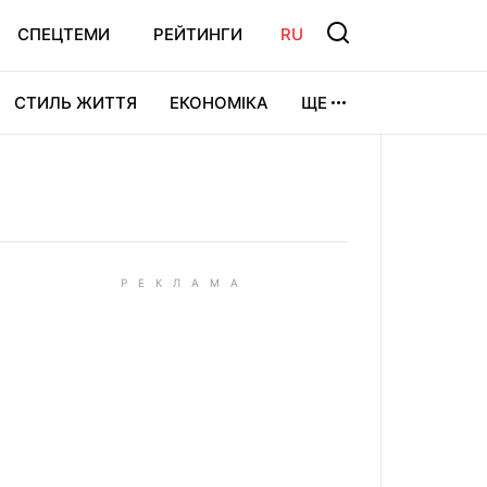
СПЕЦТЕМИ
РЕЙТИНГИ
RU
СТИЛЬ ЖИТТЯ
ЕКОНОМІКА
ЩЕ
ЛЬТУРА
ВІДЕОІГРИ
СПОРТ