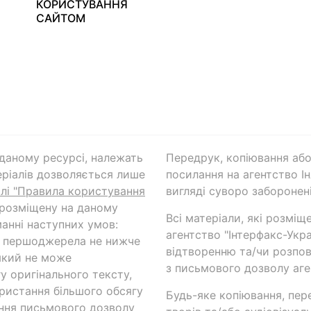
КОРИСТУВАННЯ
САЙТОМ
а даному ресурсі, належать
Передрук, копіювання або
ріалів дозволяється лише
посилання на агентство Ін
ілі "Правила користування
вигляді суворо заборонені
 розміщену на даному
Всі матеріали, які розміщ
анні наступних умов:
агентство "Інтерфакс-Укр
и першоджерела не нижче
відтворенню та/чи розпов
який не може
з письмового дозволу аге
у оригінального тексту,
ористання більшого обсягу
Будь-яке копіювання, пер
ння письмового дозволу