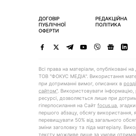
ДОГОВІР
РЕДАКЦІЙНА
ПУБЛІЧНОЇ
ПОЛІТИКА
ОФЕРТИ
Всі права на матеріали, опубліковані н
ТОВ "ФОКУС МЕДІА". Використання мате
при дотриманні вимог, описаних в
розд
сайтом"
. Використовувати інформацію,
ресурсі, дозволяється лише при дотрим
гіперпосилання на Cайт
focus.ua
, згадк
першого абзацу, обсягу використання, 
перевищувати 50% від загального обсяг
зміни заголовку та ліда матеріалу. Вик
тексту можливе лише за умови отрима