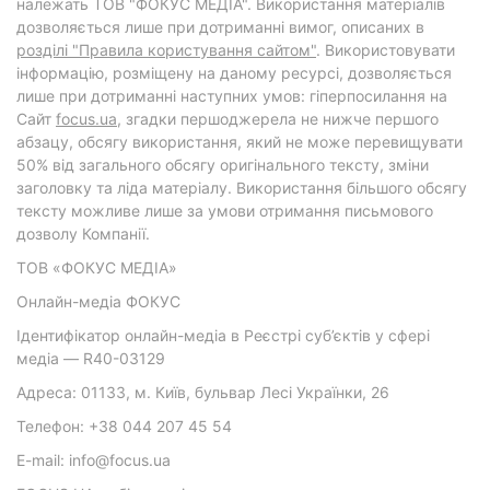
належать ТОВ "ФОКУС МЕДІА". Використання матеріалів
дозволяється лише при дотриманні вимог, описаних в
розділі "Правила користування сайтом"
. Використовувати
інформацію, розміщену на даному ресурсі, дозволяється
лише при дотриманні наступних умов: гіперпосилання на
Cайт
focus.ua
, згадки першоджерела не нижче першого
абзацу, обсягу використання, який не може перевищувати
50% від загального обсягу оригінального тексту, зміни
заголовку та ліда матеріалу. Використання більшого обсягу
тексту можливе лише за умови отримання письмового
дозволу Компанії.
ТОВ «ФОКУС МЕДІА»
Онлайн-медіа ФОКУС
Ідентифікатор онлайн-медіа в Реєстрі суб’єктів у сфері
медіа — R40-03129
Адреса: 01133, м. Київ, бульвар Лесі Українки, 26
Телефон: +38 044 207 45 54
E-mail: info@focus.ua