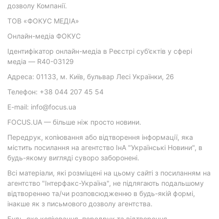
дозволу Компанії.
ТОВ «ФОКУС МЕДІА»
Онлайн-медіа ФОКУС
Ідентифікатор онлайн-медіа в Реєстрі суб’єктів у сфері
медіа — R40-03129
Адреса: 01133, м. Київ, бульвар Лесі Українки, 26
Телефон: +38 044 207 45 54
E-mail: info@focus.ua
FOCUS.UA — більше ніж просто новини.
Передрук, копіювання або відтворення інформації, яка
містить посилання на агентство ІнА "Українські Новини", в
будь-якому вигляді суворо заборонені.
Всі матеріали, які розміщені на цьому сайті з посиланням на
агентство "Інтерфакс-Україна", не підлягають подальшому
відтворенню та/чи розповсюдженню в будь-якій формі,
інакше як з письмового дозволу агентства.
Будь-яке копіювання, передрук та відтворення