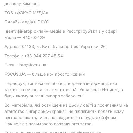
дозволу Компанії.
ТОВ «ФОКУС МЕДІА»
Онлайн-медіа ФОКУС
Ідентифікатор онлайн-медіа в Реєстрі суб’єктів у сфері
медіа — R40-03129
Адреса: 01133, м. Київ, бульвар Лесі Українки, 26
Телефон: +38 044 207 45 54
E-mail: info@focus.ua
FOCUS.UA — більше ніж просто новини.
Передрук, копіювання або відтворення інформації, яка
містить посилання на агентство ІнА "Українські Новини", в
будь-якому вигляді суворо заборонені.
Всі матеріали, які розміщені на цьому сайті з посиланням на
агентство "Інтерфакс-Україна", не підлягають подальшому
відтворенню та/чи розповсюдженню в будь-якій формі,
інакше як з письмового дозволу агентства.
Будь-яке копіювання, передрук та відтворення