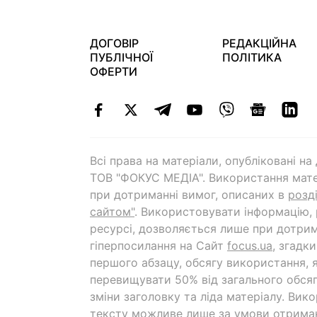
ДОГОВІР
РЕДАКЦІЙНА
ПУБЛІЧНОЇ
ПОЛІТИКА
ОФЕРТИ
Всі права на матеріали, опубліковані н
ТОВ "ФОКУС МЕДІА". Використання мате
при дотриманні вимог, описаних в
розд
сайтом"
. Використовувати інформацію,
ресурсі, дозволяється лише при дотрим
гіперпосилання на Cайт
focus.ua
, згадк
першого абзацу, обсягу використання, 
перевищувати 50% від загального обсяг
зміни заголовку та ліда матеріалу. Вик
тексту можливе лише за умови отрима