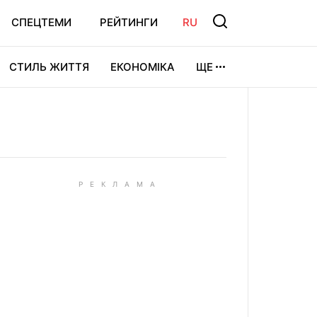
СПЕЦТЕМИ
РЕЙТИНГИ
RU
СТИЛЬ ЖИТТЯ
ЕКОНОМІКА
ЩЕ
ЛЬТУРА
ВІДЕОІГРИ
СПОРТ