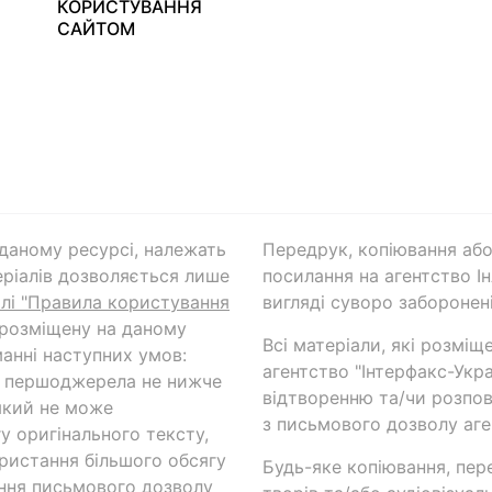
КОРИСТУВАННЯ
САЙТОМ
а даному ресурсі, належать
Передрук, копіювання або
ріалів дозволяється лише
посилання на агентство Ін
ілі "Правила користування
вигляді суворо заборонені
 розміщену на даному
Всі матеріали, які розміщ
анні наступних умов:
агентство "Інтерфакс-Укр
и першоджерела не нижче
відтворенню та/чи розпов
який не може
з письмового дозволу аге
у оригінального тексту,
ористання більшого обсягу
Будь-яке копіювання, пер
ння письмового дозволу