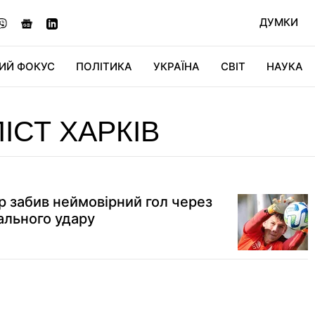
ДУМКИ
ИЙ ФОКУС
ПОЛІТИКА
УКРАЇНА
СВІТ
НАУКА
ДІДЖИТАЛ
АВТО
СВІТФАН
КУ
ІСТ ХАРКІВ
р забив неймовірний гол через
кального удару