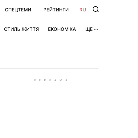
СПЕЦТЕМИ
РЕЙТИНГИ
RU
СТИЛЬ ЖИТТЯ
ЕКОНОМІКА
ЩЕ
ЛЬТУРА
ВІДЕОІГРИ
СПОРТ