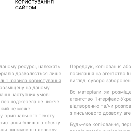
КОРИСТУВАННЯ
САЙТОМ
а даному ресурсі, належать
Передрук, копіювання або
ріалів дозволяється лише
посилання на агентство Ін
ілі "Правила користування
вигляді суворо заборонені
 розміщену на даному
Всі матеріали, які розміщ
анні наступних умов:
агентство "Інтерфакс-Укр
и першоджерела не нижче
відтворенню та/чи розпов
який не може
з письмового дозволу аге
у оригінального тексту,
ористання більшого обсягу
Будь-яке копіювання, пер
ння письмового дозволу