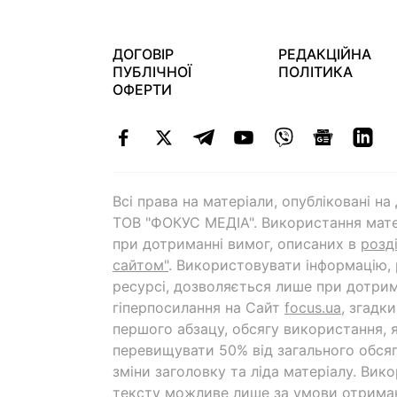
ДОГОВІР
РЕДАКЦІЙНА
ПУБЛІЧНОЇ
ПОЛІТИКА
ОФЕРТИ
Всі права на матеріали, опубліковані н
ТОВ "ФОКУС МЕДІА". Використання мате
при дотриманні вимог, описаних в
розд
сайтом"
. Використовувати інформацію,
ресурсі, дозволяється лише при дотрим
гіперпосилання на Cайт
focus.ua
, згадк
першого абзацу, обсягу використання, 
перевищувати 50% від загального обсяг
зміни заголовку та ліда матеріалу. Вик
тексту можливе лише за умови отрима