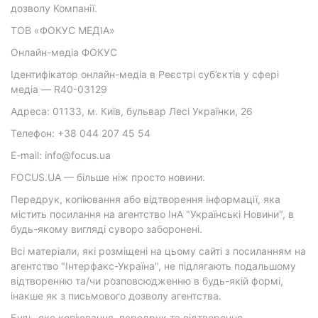
дозволу Компанії.
ТОВ «ФОКУС МЕДІА»
Онлайн-медіа ФОКУС
Ідентифікатор онлайн-медіа в Реєстрі суб’єктів у сфері
медіа — R40-03129
Адреса: 01133, м. Київ, бульвар Лесі Українки, 26
Телефон: +38 044 207 45 54
E-mail: info@focus.ua
FOCUS.UA — більше ніж просто новини.
Передрук, копіювання або відтворення інформації, яка
містить посилання на агентство ІнА "Українські Новини", в
будь-якому вигляді суворо заборонені.
Всі матеріали, які розміщені на цьому сайті з посиланням на
агентство "Інтерфакс-Україна", не підлягають подальшому
відтворенню та/чи розповсюдженню в будь-якій формі,
інакше як з письмового дозволу агентства.
Будь-яке копіювання, передрук та відтворення