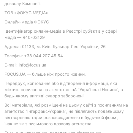
дозволу Компанії.
ТОВ «ФОКУС МЕДІА»
Онлайн-медіа ФОКУС
Ідентифікатор онлайн-медіа в Реєстрі суб’єктів у сфері
медіа — R40-03129
Адреса: 01133, м. Київ, бульвар Лесі Українки, 26
Телефон: +38 044 207 45 54
E-mail: info@focus.ua
FOCUS.UA — більше ніж просто новини.
Передрук, копіювання або відтворення інформації, яка
містить посилання на агентство ІнА "Українські Новини", в
будь-якому вигляді суворо заборонені.
Всі матеріали, які розміщені на цьому сайті з посиланням на
агентство "Інтерфакс-Україна", не підлягають подальшому
відтворенню та/чи розповсюдженню в будь-якій формі,
інакше як з письмового дозволу агентства.
Будь-яке копіювання, передрук та відтворення