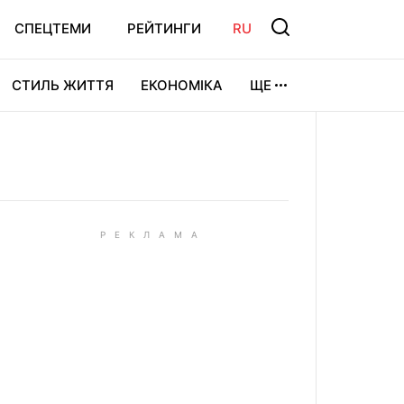
СПЕЦТЕМИ
РЕЙТИНГИ
RU
СТИЛЬ ЖИТТЯ
ЕКОНОМІКА
ЩЕ
ЛЬТУРА
ВІДЕОІГРИ
СПОРТ