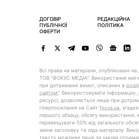
ДОГОВІР
РЕДАКЦІЙНА
ПУБЛІЧНОЇ
ПОЛІТИКА
ОФЕРТИ
Всі права на матеріали, опубліковані н
ТОВ "ФОКУС МЕДІА". Використання мате
при дотриманні вимог, описаних в
розд
сайтом"
. Використовувати інформацію,
ресурсі, дозволяється лише при дотрим
гіперпосилання на Cайт
focus.ua
, згадк
першого абзацу, обсягу використання, 
перевищувати 50% від загального обсяг
зміни заголовку та ліда матеріалу. Вик
тексту можливе лише за умови отрима