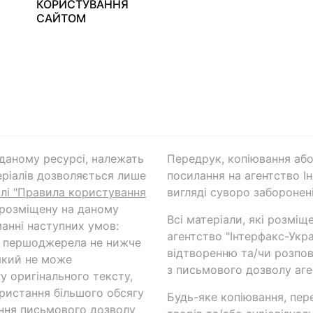
КОРИСТУВАННЯ
САЙТОМ
а даному ресурсі, належать
Передрук, копіювання або
ріалів дозволяється лише
посилання на агентство Ін
ілі "Правила користування
вигляді суворо заборонені
 розміщену на даному
Всі матеріали, які розміщ
анні наступних умов:
агентство "Інтерфакс-Укр
и першоджерела не нижче
відтворенню та/чи розпов
який не може
з письмового дозволу аге
у оригінального тексту,
ористання більшого обсягу
Будь-яке копіювання, пер
ння письмового дозволу