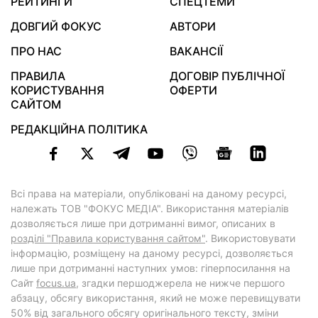
РЕЙТИНГИ
СПЕЦТЕМИ
ДОВГИЙ ФОКУС
АВТОРИ
ПРО НАС
ВАКАНСІЇ
ПРАВИЛА
ДОГОВІР ПУБЛІЧНОЇ
КОРИСТУВАННЯ
ОФЕРТИ
САЙТОМ
РЕДАКЦІЙНА ПОЛІТИКА
Всі права на матеріали, опубліковані на даному ресурсі,
належать ТОВ "ФОКУС МЕДІА". Використання матеріалів
дозволяється лише при дотриманні вимог, описаних в
розділі "Правила користування сайтом"
. Використовувати
інформацію, розміщену на даному ресурсі, дозволяється
лише при дотриманні наступних умов: гіперпосилання на
Cайт
focus.ua
, згадки першоджерела не нижче першого
абзацу, обсягу використання, який не може перевищувати
50% від загального обсягу оригінального тексту, зміни