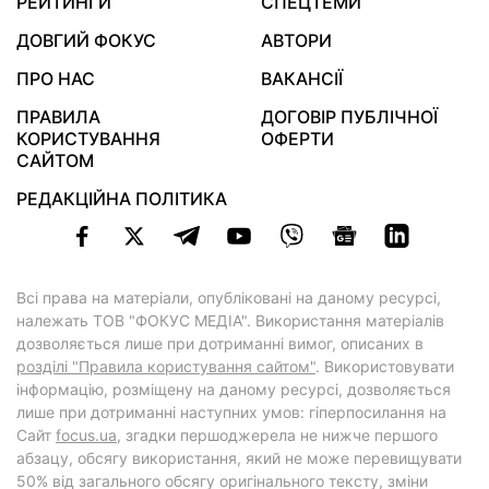
РЕЙТИНГИ
СПЕЦТЕМИ
ДОВГИЙ ФОКУС
АВТОРИ
ПРО НАС
ВАКАНСІЇ
ПРАВИЛА
ДОГОВІР ПУБЛІЧНОЇ
КОРИСТУВАННЯ
ОФЕРТИ
САЙТОМ
РЕДАКЦІЙНА ПОЛІТИКА
Всі права на матеріали, опубліковані на даному ресурсі,
належать ТОВ "ФОКУС МЕДІА". Використання матеріалів
дозволяється лише при дотриманні вимог, описаних в
розділі "Правила користування сайтом"
. Використовувати
інформацію, розміщену на даному ресурсі, дозволяється
лише при дотриманні наступних умов: гіперпосилання на
Cайт
focus.ua
, згадки першоджерела не нижче першого
абзацу, обсягу використання, який не може перевищувати
50% від загального обсягу оригінального тексту, зміни