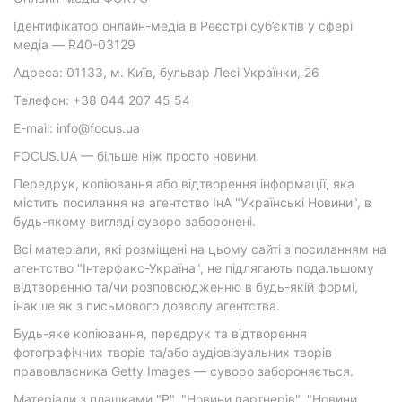
Ідентифікатор онлайн-медіа в Реєстрі суб’єктів у сфері
медіа — R40-03129
Адреса: 01133, м. Київ, бульвар Лесі Українки, 26
Телефон: +38 044 207 45 54
E-mail: info@focus.ua
FOCUS.UA — більше ніж просто новини.
Передрук, копіювання або відтворення інформації, яка
містить посилання на агентство ІнА "Українські Новини", в
будь-якому вигляді суворо заборонені.
Всі матеріали, які розміщені на цьому сайті з посиланням на
агентство "Інтерфакс-Україна", не підлягають подальшому
відтворенню та/чи розповсюдженню в будь-якій формі,
інакше як з письмового дозволу агентства.
Будь-яке копіювання, передрук та відтворення
фотографічних творів та/або аудіовізуальних творів
правовласника Getty Images — суворо забороняється.
Матеріали з плашками "Р", "Новини партнерів", "Новини