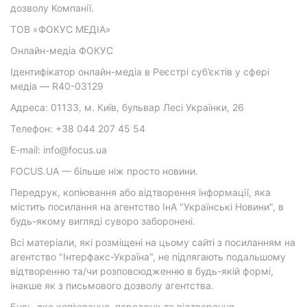
дозволу Компанії.
ТОВ «ФОКУС МЕДІА»
Онлайн-медіа ФОКУС
Ідентифікатор онлайн-медіа в Реєстрі суб’єктів у сфері
медіа — R40-03129
Адреса: 01133, м. Київ, бульвар Лесі Українки, 26
Телефон: +38 044 207 45 54
E-mail: info@focus.ua
FOCUS.UA — більше ніж просто новини.
Передрук, копіювання або відтворення інформації, яка
містить посилання на агентство ІнА "Українські Новини", в
будь-якому вигляді суворо заборонені.
Всі матеріали, які розміщені на цьому сайті з посиланням на
агентство "Інтерфакс-Україна", не підлягають подальшому
відтворенню та/чи розповсюдженню в будь-якій формі,
інакше як з письмового дозволу агентства.
Будь-яке копіювання, передрук та відтворення