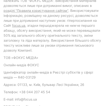
належать ТОВ "ФОКУС МЕДІА". Використання матеріалів
дозволяється лише при дотриманні вимог, описаних в
розділі "Правила користування сайтом"
. Використовувати
інформацію, розміщену на даному ресурсі, дозволяється
лише при дотриманні наступних умов: гіперпосилання на
Cайт
focus.ua
, згадки першоджерела не нижче першого
абзацу, обсягу використання, який не може перевищувати
50% від загального обсягу оригінального тексту, зміни
заголовку та ліда матеріалу. Використання більшого обсягу
тексту можливе лише за умови отримання письмового
дозволу Компанії.
ТОВ «ФОКУС МЕДІА»
Онлайн-медіа ФОКУС
Ідентифікатор онлайн-медіа в Реєстрі суб’єктів у сфері
медіа — R40-03129
Адреса: 01133, м. Київ, бульвар Лесі Українки, 26
Телефон: +38 044 207 45 54
E-mail: info@focus.ua