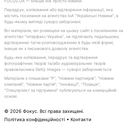
FOCUS.UA — більше ніж просто новини.
Передрук, копіювання або відтворення інформації, яка
містить посилання на агентство ІнА "Українські Новини", в
будь-якому вигляді суворо заборонені.
Всі матеріали, які розміщені на цьому сайті з посиланням на
агентство "Інтерфакс-Україна", не підлягають подальшому
відтворенню та/чи розповсюдженню в будь-якій формі,
інакше як з письмового дозволу агентства.
Будь-яке копіювання, передрук та відтворення
фотографічних творів та/або аудіовізуальних творів
правовласника Getty Images — суворо забороняється.
Матеріали з плашками "Р", "Новини партнерів", "Новини
компаній", "Новини партій", "Інновації", "Позиція",
"Спецпроект за підтримки" публікуються на комерційній
основі.
© 2026 Фокус. Всі права захищені.
Політика конфіденційності
•
Контакти