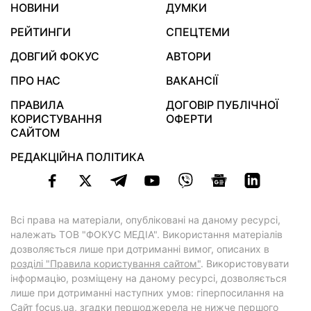
НОВИНИ
ДУМКИ
РЕЙТИНГИ
СПЕЦТЕМИ
ДОВГИЙ ФОКУС
АВТОРИ
ПРО НАС
ВАКАНСІЇ
ПРАВИЛА
ДОГОВІР ПУБЛІЧНОЇ
КОРИСТУВАННЯ
ОФЕРТИ
САЙТОМ
РЕДАКЦІЙНА ПОЛІТИКА
Всі права на матеріали, опубліковані на даному ресурсі,
належать ТОВ "ФОКУС МЕДІА". Використання матеріалів
дозволяється лише при дотриманні вимог, описаних в
розділі "Правила користування сайтом"
. Використовувати
інформацію, розміщену на даному ресурсі, дозволяється
лише при дотриманні наступних умов: гіперпосилання на
Cайт
focus.ua
, згадки першоджерела не нижче першого