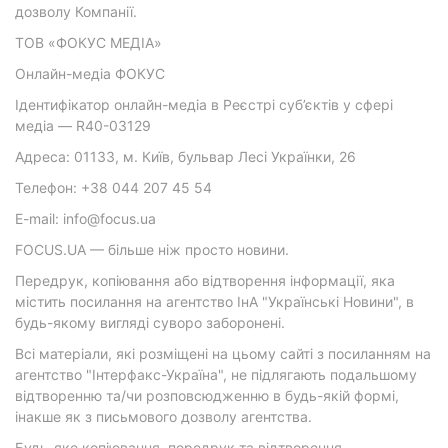
дозволу Компанії.
ТОВ «ФОКУС МЕДІА»
Онлайн-медіа ФОКУС
Ідентифікатор онлайн-медіа в Реєстрі суб’єктів у сфері
медіа — R40-03129
Адреса: 01133, м. Київ, бульвар Лесі Українки, 26
Телефон: +38 044 207 45 54
E-mail: info@focus.ua
FOCUS.UA — більше ніж просто новини.
Передрук, копіювання або відтворення інформації, яка
містить посилання на агентство ІнА "Українські Новини", в
будь-якому вигляді суворо заборонені.
Всі матеріали, які розміщені на цьому сайті з посиланням на
агентство "Інтерфакс-Україна", не підлягають подальшому
відтворенню та/чи розповсюдженню в будь-якій формі,
інакше як з письмового дозволу агентства.
Будь-яке копіювання, передрук та відтворення