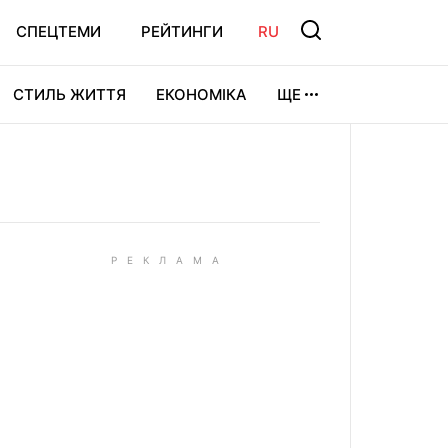
СПЕЦТЕМИ
РЕЙТИНГИ
RU
СТИЛЬ ЖИТТЯ
ЕКОНОМІКА
ЩЕ
ЛЬТУРА
ВІДЕОІГРИ
СПОРТ