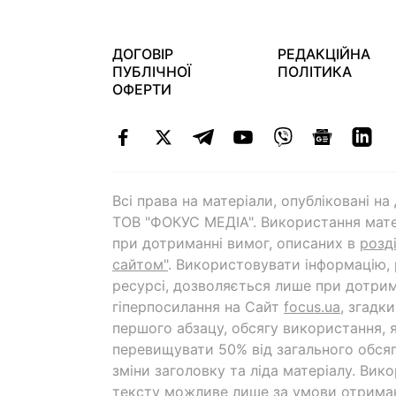
ДОГОВІР
РЕДАКЦІЙНА
ПУБЛІЧНОЇ
ПОЛІТИКА
ОФЕРТИ
Всі права на матеріали, опубліковані н
ТОВ "ФОКУС МЕДІА". Використання мате
при дотриманні вимог, описаних в
розд
сайтом"
. Використовувати інформацію,
ресурсі, дозволяється лише при дотрим
гіперпосилання на Cайт
focus.ua
, згадк
першого абзацу, обсягу використання, 
перевищувати 50% від загального обсяг
зміни заголовку та ліда матеріалу. Вик
тексту можливе лише за умови отрима