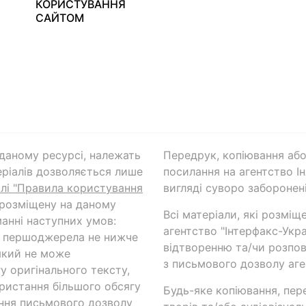
КОРИСТУВАННЯ
САЙТОМ
а даному ресурсі, належать
Передрук, копіювання або
ріалів дозволяється лише
посилання на агентство Ін
ілі "Правила користування
вигляді суворо заборонені
 розміщену на даному
Всі матеріали, які розміщ
анні наступних умов:
агентство "Інтерфакс-Укр
и першоджерела не нижче
відтворенню та/чи розпов
який не може
з письмового дозволу аге
у оригінального тексту,
ористання більшого обсягу
Будь-яке копіювання, пер
ння письмового дозволу