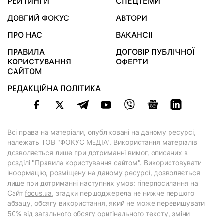
РЕЙТИНГИ
СПЕЦТЕМИ
ДОВГИЙ ФОКУС
АВТОРИ
ПРО НАС
ВАКАНСІЇ
ПРАВИЛА
ДОГОВІР ПУБЛІЧНОЇ
КОРИСТУВАННЯ
ОФЕРТИ
САЙТОМ
РЕДАКЦІЙНА ПОЛІТИКА
Всі права на матеріали, опубліковані на даному ресурсі,
належать ТОВ "ФОКУС МЕДІА". Використання матеріалів
дозволяється лише при дотриманні вимог, описаних в
розділі "Правила користування сайтом"
. Використовувати
інформацію, розміщену на даному ресурсі, дозволяється
лише при дотриманні наступних умов: гіперпосилання на
Cайт
focus.ua
, згадки першоджерела не нижче першого
абзацу, обсягу використання, який не може перевищувати
50% від загального обсягу оригінального тексту, зміни