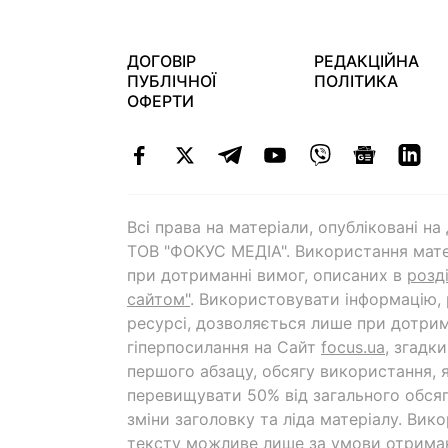
ДОГОВІР
РЕДАКЦІЙНА
ПУБЛІЧНОЇ
ПОЛІТИКА
ОФЕРТИ
Всі права на матеріали, опубліковані н
ТОВ "ФОКУС МЕДІА". Використання мате
при дотриманні вимог, описаних в
розд
сайтом"
. Використовувати інформацію,
ресурсі, дозволяється лише при дотрим
гіперпосилання на Cайт
focus.ua
, згадк
першого абзацу, обсягу використання, 
перевищувати 50% від загального обсяг
зміни заголовку та ліда матеріалу. Вик
тексту можливе лише за умови отрима