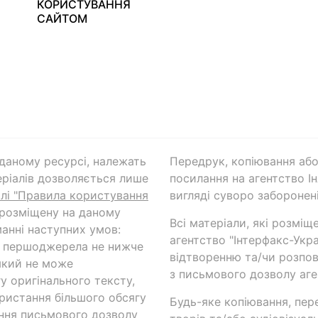
КОРИСТУВАННЯ
САЙТОМ
а даному ресурсі, належать
Передрук, копіювання або
ріалів дозволяється лише
посилання на агентство Ін
ілі "Правила користування
вигляді суворо заборонені
 розміщену на даному
Всі матеріали, які розміщ
анні наступних умов:
агентство "Інтерфакс-Укр
и першоджерела не нижче
відтворенню та/чи розпов
який не може
з письмового дозволу аге
у оригінального тексту,
ористання більшого обсягу
Будь-яке копіювання, пер
ння письмового дозволу