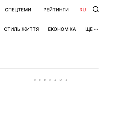
СПЕЦТЕМИ
РЕЙТИНГИ
RU
СТИЛЬ ЖИТТЯ
ЕКОНОМІКА
ЩЕ
ЛЬТУРА
ВІДЕОІГРИ
СПОРТ