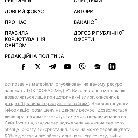
РЕЙТИНГИ
СПЕЦТЕМИ
ДОВГИЙ ФОКУС
АВТОРИ
ПРО НАС
ВАКАНСІЇ
ПРАВИЛА
ДОГОВІР ПУБЛІЧНОЇ
КОРИСТУВАННЯ
ОФЕРТИ
САЙТОМ
РЕДАКЦІЙНА ПОЛІТИКА
Всі права на матеріали, опубліковані на даному ресурсі,
належать ТОВ "ФОКУС МЕДІА". Використання матеріалів
дозволяється лише при дотриманні вимог, описаних в
розділі "Правила користування сайтом"
. Використовувати
інформацію, розміщену на даному ресурсі, дозволяється
лише при дотриманні наступних умов: гіперпосилання на
Cайт
focus.ua
, згадки першоджерела не нижче першого
абзацу, обсягу використання, який не може перевищувати
50% від загального обсягу оригінального тексту, зміни