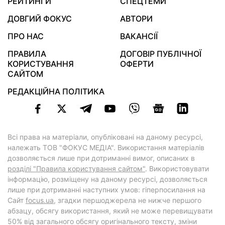
РЕЙТИНГИ
СПЕЦТЕМИ
ДОВГИЙ ФОКУС
АВТОРИ
ПРО НАС
ВАКАНСІЇ
ПРАВИЛА
ДОГОВІР ПУБЛІЧНОЇ
КОРИСТУВАННЯ
ОФЕРТИ
САЙТОМ
РЕДАКЦІЙНА ПОЛІТИКА
Всі права на матеріали, опубліковані на даному ресурсі,
належать ТОВ "ФОКУС МЕДІА". Використання матеріалів
дозволяється лише при дотриманні вимог, описаних в
розділі "Правила користування сайтом"
. Використовувати
інформацію, розміщену на даному ресурсі, дозволяється
лише при дотриманні наступних умов: гіперпосилання на
Cайт
focus.ua
, згадки першоджерела не нижче першого
абзацу, обсягу використання, який не може перевищувати
50% від загального обсягу оригінального тексту, зміни