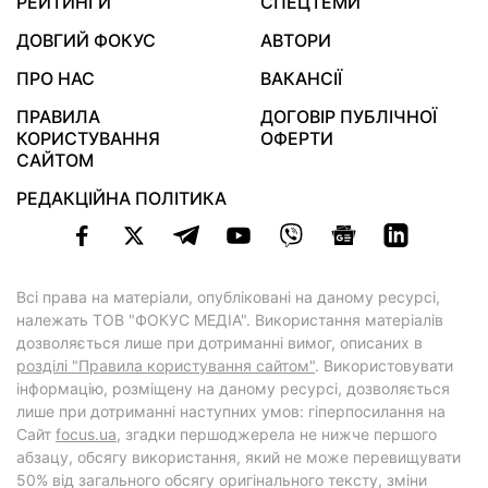
РЕЙТИНГИ
СПЕЦТЕМИ
ДОВГИЙ ФОКУС
АВТОРИ
ПРО НАС
ВАКАНСІЇ
ПРАВИЛА
ДОГОВІР ПУБЛІЧНОЇ
КОРИСТУВАННЯ
ОФЕРТИ
САЙТОМ
РЕДАКЦІЙНА ПОЛІТИКА
Всі права на матеріали, опубліковані на даному ресурсі,
належать ТОВ "ФОКУС МЕДІА". Використання матеріалів
дозволяється лише при дотриманні вимог, описаних в
розділі "Правила користування сайтом"
. Використовувати
інформацію, розміщену на даному ресурсі, дозволяється
лише при дотриманні наступних умов: гіперпосилання на
Cайт
focus.ua
, згадки першоджерела не нижче першого
абзацу, обсягу використання, який не може перевищувати
50% від загального обсягу оригінального тексту, зміни