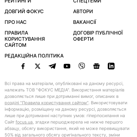
РЕЙТИНГИ
СПЕЦТЕМИ
ДОВГИЙ ФОКУС
АВТОРИ
ПРО НАС
ВАКАНСІЇ
ПРАВИЛА
ДОГОВІР ПУБЛІЧНОЇ
КОРИСТУВАННЯ
ОФЕРТИ
САЙТОМ
РЕДАКЦІЙНА ПОЛІТИКА
Всі права на матеріали, опубліковані на даному ресурсі,
належать ТОВ "ФОКУС МЕДІА". Використання матеріалів
дозволяється лише при дотриманні вимог, описаних в
розділі "Правила користування сайтом"
. Використовувати
інформацію, розміщену на даному ресурсі, дозволяється
лише при дотриманні наступних умов: гіперпосилання на
Cайт
focus.ua
, згадки першоджерела не нижче першого
абзацу, обсягу використання, який не може перевищувати
50% від загального обсягу оригінального тексту, зміни