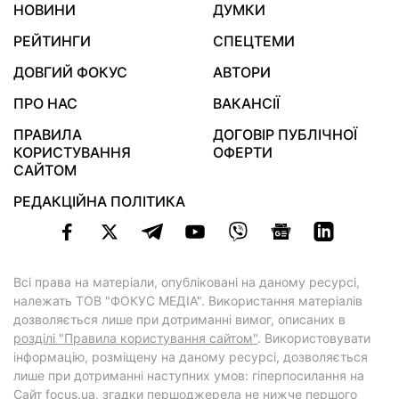
НОВИНИ
ДУМКИ
РЕЙТИНГИ
СПЕЦТЕМИ
ДОВГИЙ ФОКУС
АВТОРИ
ПРО НАС
ВАКАНСІЇ
ПРАВИЛА
ДОГОВІР ПУБЛІЧНОЇ
КОРИСТУВАННЯ
ОФЕРТИ
САЙТОМ
РЕДАКЦІЙНА ПОЛІТИКА
Всі права на матеріали, опубліковані на даному ресурсі,
належать ТОВ "ФОКУС МЕДІА". Використання матеріалів
дозволяється лише при дотриманні вимог, описаних в
розділі "Правила користування сайтом"
. Використовувати
інформацію, розміщену на даному ресурсі, дозволяється
лише при дотриманні наступних умов: гіперпосилання на
Cайт
focus.ua
, згадки першоджерела не нижче першого