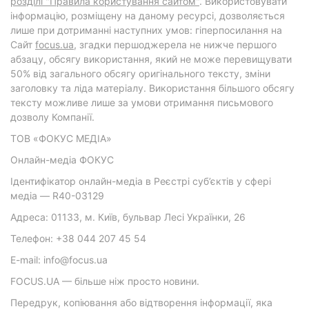
розділі "Правила користування сайтом"
. Використовувати
інформацію, розміщену на даному ресурсі, дозволяється
лише при дотриманні наступних умов: гіперпосилання на
Cайт
focus.ua
, згадки першоджерела не нижче першого
абзацу, обсягу використання, який не може перевищувати
50% від загального обсягу оригінального тексту, зміни
заголовку та ліда матеріалу. Використання більшого обсягу
тексту можливе лише за умови отримання письмового
дозволу Компанії.
ТОВ «ФОКУС МЕДІА»
Онлайн-медіа ФОКУС
Ідентифікатор онлайн-медіа в Реєстрі суб’єктів у сфері
медіа — R40-03129
Адреса: 01133, м. Київ, бульвар Лесі Українки, 26
Телефон: +38 044 207 45 54
E-mail: info@focus.ua
FOCUS.UA — більше ніж просто новини.
Передрук, копіювання або відтворення інформації, яка