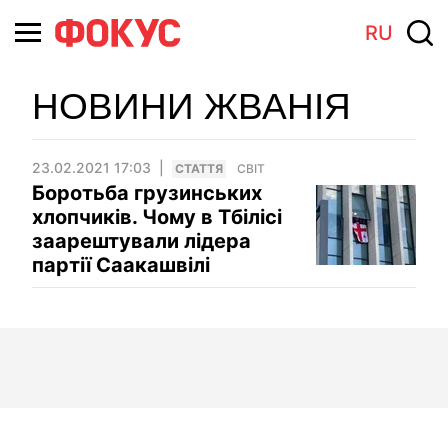
RU
НОВИНИ ЖВАНІЯ
23.02.2021 17:03
СТАТТЯ
СВІТ
Боротьба грузинських
хлопчиків. Чому в Тбілісі
заарештували лідера
партії Саакашвілі