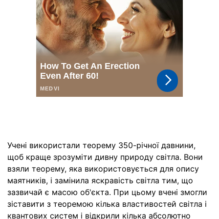
Учені використали теорему 350-річної давнини,
щоб краще зрозуміти дивну природу світла. Вони
взяли теорему, яка використовується для опису
маятників, і замінила яскравість світла тим, що
зазвичай є масою об'єкта. При цьому вчені змогли
зіставити з теоремою кілька властивостей світла і
квантових систем і відкрили кілька абсолютно