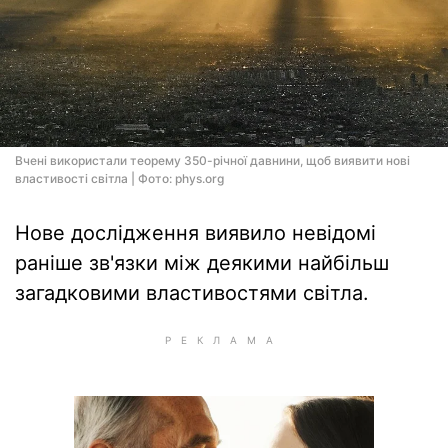
Вчені використали теорему 350-річної давнини, щоб виявити нові
властивості світла | Фото: phys.org
Нове дослідження виявило невідомі
раніше зв'язки між деякими найбільш
загадковими властивостями світла.