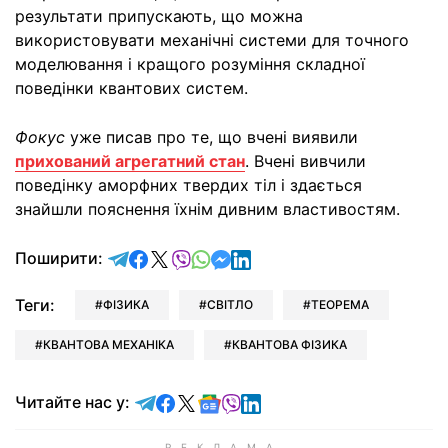
результати припускають, що можна
використовувати механічні системи для точного
моделювання і кращого розуміння складної
поведінки квантових систем.
Фокус
уже писав про те, що вчені виявили
прихований агрегатний стан
. Вчені вивчили
поведінку аморфних твердих тіл і здається
знайшли пояснення їхнім дивним властивостям.
відправити у Telegram
поділитись у Facebook
поділитись у X
відправити у Viber
відправити у Whatsapp
відправити у Messenger
відправити у LinkedIn
Поширити:
Теги:
ФІЗИКА
СВІТЛО
ТЕОРЕМА
КВАНТОВА МЕХАНІКА
КВАНТОВА ФІЗИКА
Читайте у Telegram
Читайте у Facebook
Читайте у X
Читайте у Google news
Читайте у Viber
Читайте у LinkedIn
Читайте нас у: