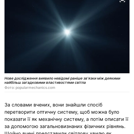
Нове дослідження виявило невідомі раніше зв'язки між деякими
найбільш загадковими властивостями світла
Фото: popularmechanics.com
За словами вчених, вони знайшли спосіб
перетворити оптичну систему, щоб можна було
показати її як механічну систему, а потім описати її
за допомогою загальновизнаних фізичних рівнянь.
Щойно вчені представили світлову хвилю як