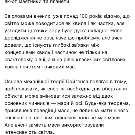
як-от маятники та планети.
За словами вчених, уже понад 100 років відомо, що
світло може поводитися як хвиля і як частка, але
узгодити ці точки зору було дуже складно. Нове
дослідження не розв'язує цю проблему, але вчені
довели, що існують глибокі зв'язки між
концепціями хвиль і частинок не тільки на
квантовому рівні, а й на рівні класичних світлових
хвиль і систем точкових мас.
Основа механічної теорії Гюйгенса полягає в тому,
щоб показати, як енергія, необхідна для обертання
об'єкта, може змінюватися залежно від двох
основних чинників — маси й осі. Будь-яка теорема,
присвячена поведінці маси, не повинна мати нічого
спільного зі світлом, оскільки воно не має маси.
Але вчені замість маси використовували
інтенсивність світла.