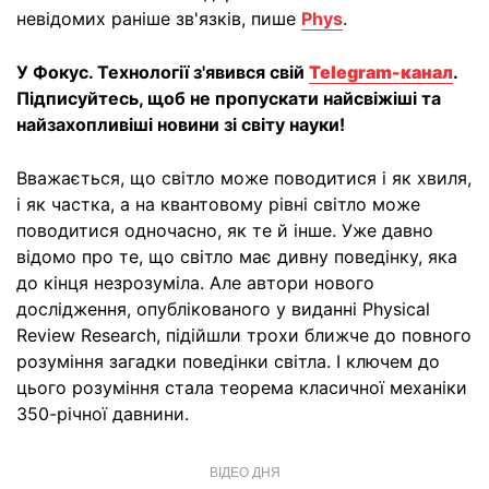
невідомих раніше зв'язків, пише
Phys
.
У Фокус. Технології з'явився свій
Telegram-канал
.
Підписуйтесь, щоб не пропускати найсвіжіші та
найзахопливіші новини зі світу науки!
Вважається, що світло може поводитися і як хвиля,
і як частка, а на квантовому рівні світло може
поводитися одночасно, як те й інше. Уже давно
відомо про те, що світло має дивну поведінку, яка
до кінця незрозуміла. Але автори нового
дослідження, опублікованого у виданні Physical
Review Research, підійшли трохи ближче до повного
розуміння загадки поведінки світла. І ключем до
цього розуміння стала теорема класичної механіки
350-річної давнини.
ВІДЕО ДНЯ