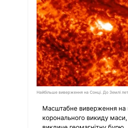
Найбільше виверження на Сонці. До Землі лет
Масштабне виверження на н
коронального викиду маси, 
викличе геомагнітну бурю.