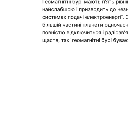
Геомагнітні бурі мають п'ять рівн
найслабшою і призводить до незн
системах подачі електроенергії.
більшій частині планети одночас
повністю відключиться і радіозв'я
щастя, такі геомагнітні бурі бува