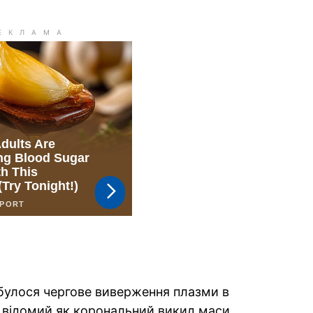
ідбулося чергове виверження плазми в
к, відомий як корональний викид маси