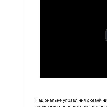
Національне управління океанічн
випустило попередження, що вна