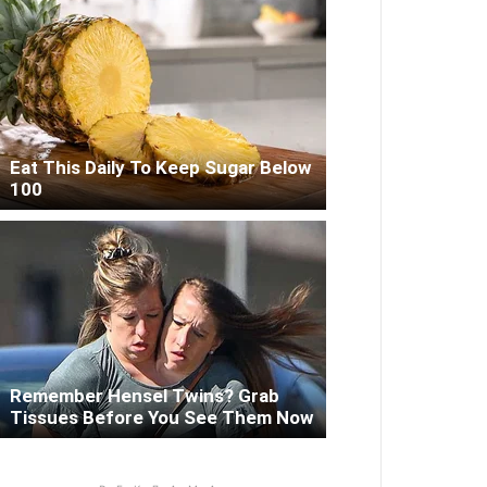
Eat This Daily To Keep Sugar Below
100
Remember Hensel Twins? Grab
Tissues Before You See Them Now