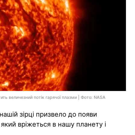
ить величезний потік гарячої плазми | Фото: NASA
ашій зірці призвело до появи
який вріжеться в нашу планету і