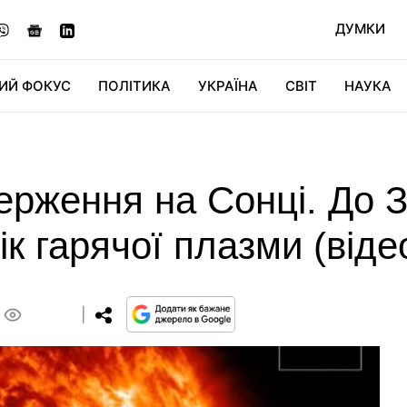
ДУМКИ
ИЙ ФОКУС
ПОЛІТИКА
УКРАЇНА
СВІТ
НАУКА
ДІДЖИТАЛ
АВТО
СВІТФАН
КУ
рження на Сонці. До З
к гарячої плазми (віде
0