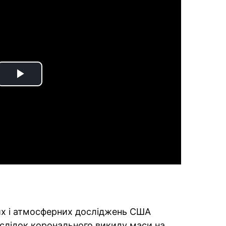
Play
Video
их і атмосферних досліджень США
слідок коронального викиду маси на