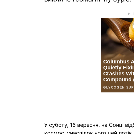
У суботу, 16 вересня, на Сонці в
космос, унаслідок чого цей поті