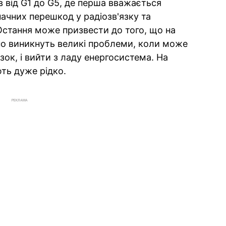
ів від G1 до G5, де перша вважається
ачних перешкод у радіозв'язку та
 Остання може призвести до того, що на
но виникнуть великі проблеми, коли може
зок, і вийти з ладу енергосистема. На
ють дуже рідко.
РЕКЛАМА