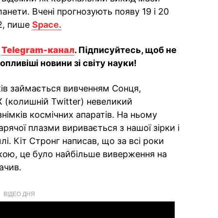
ланети. Вчені прогнозують появу 19 і 20
G2, пише
Space.
й
Telegram-канал
. Підписуйтесь, щоб не
пливіші новини зі світу науки!
ків займається вивченням Сонця,
Х (колишній Twitter) невеликий
знімків космічних апаратів. На ньому
арячої плазми виривається з нашої зірки і
і. Кіт Стронг написав, що за всі роки
кою, це було найбільше виверження на
бачив.
ВІДЕО ДНЯ