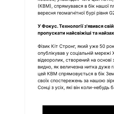
(КВМ), спрямувався в бік нашої п
вересня геомагнітної бурі рівня 
У Фокус. Технології з'явився сві
пропускати найсвіжіші та найзахо
Фізик Кіт Стронг, який уже 50 ро
опублікував у соціальній мережі 
відеоролик, створений на основі 
видно, як величезна нитка дуже г
цей КВМ спрямовується в бік Земл
своїх спостережень за нашою зір
Сонці з усіх, які він коли-небудь 