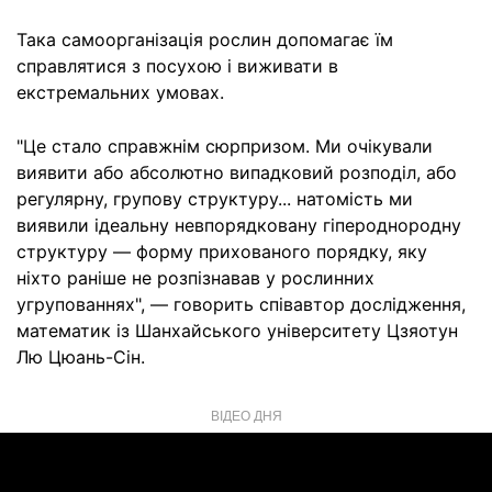
Така самоорганізація рослин допомагає їм
справлятися з посухою і виживати в
екстремальних умовах.
"Це стало справжнім сюрпризом. Ми очікували
виявити або абсолютно випадковий розподіл, або
регулярну, групову структуру... натомість ми
виявили ідеальну невпорядковану гіпероднородну
структуру — форму прихованого порядку, яку
ніхто раніше не розпізнавав у рослинних
угрупованнях", — говорить співавтор дослідження,
математик із Шанхайського університету Цзяотун
Лю Цюань-Сін.
ВІДЕО ДНЯ