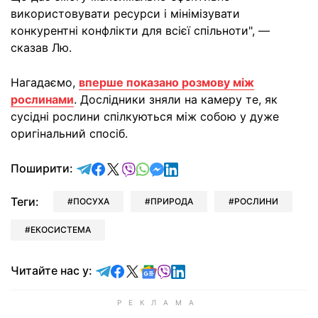
використовувати ресурси і мінімізувати
конкурентні конфлікти для всієї спільноти", —
сказав Лю.
Нагадаємо,
вперше показано розмову між
рослинами
. Дослідники зняли на камеру те, як
сусідні рослини спілкуються між собою у дуже
оригінальний спосіб.
відправити у Telegram
поділитись у Facebook
поділитись у X
відправити у Viber
відправити у Whatsapp
відправити у Messenger
відправити у LinkedIn
Поширити:
Теги:
ПОСУХА
ПРИРОДА
РОСЛИНИ
ЕКОСИСТЕМА
Читайте у Telegram
Читайте у Facebook
Читайте у X
Читайте у Google news
Читайте у Viber
Читайте у LinkedIn
Читайте нас у: