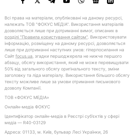
Всі права на матеріали, опубліковані на даному ресурсі,
належать ТОВ "ФОКУС МЕДІА". Використання матеріалів
дозволяється лише при дотриманні вимог, описаних в
розділі "Правила користування сайтом"
. Використовувати
інформацію, розміщену на даному ресурсі, дозволяється
лише при дотриманні наступних умов: гіперпосилання на
Cайт
focus.ua
, згадки першоджерела не нижче першого
абзацу, обсягу використання, який не може перевищувати
50% від загального обсягу оригінального тексту, зміни
заголовку та ліда матеріалу. Використання більшого обсягу
тексту можливе лише за умови отримання письмового
дозволу Компанії.
ТОВ «ФОКУС МЕДІА»
Онлайн-медіа ФОКУС
Ідентифікатор онлайн-медіа в Реєстрі суб’єктів у сфері
медіа — R40-03129
Адреса: 01133, м. Київ, бульвар Лесі Українки, 26