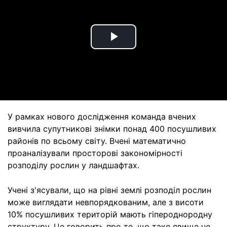
Play
Video
У рамках нового дослідження команда вчених
вивчила супутникові знімки понад 400 посушливих
районів по всьому світу. Вчені математично
проаналізували просторові закономірності
розподілу рослин у ландшафтах.
Учені з'ясували, що на рівні землі розподіл рослин
може виглядати невпорядкованим, але з висоти
10% посушливих територій мають гіпероднородну
структуру. Це говорить про те, що таке явище не