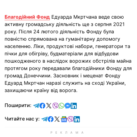
Благодійний Фонд
Едуарда Мкртчана веде свою
активну громадську діяльність ще з серпня 2021
року. Після 24 лютого діяльність Фонду була
повністю спрямована на гуманітарну допомогу
населенню. Ліки, продуктові набори, генератори та
пічки для обігріву, будматеріали для відбудови
пошкодженого в наслідок ворожих обстрілів майна
протягом року передавали благодійники Фонду для
громад Донеччини. Засновник і меценат Фонду
Едуард Мкртчан наразі служить на сході України,
захищаючи країну від ворога.
відправити у Telegram
поділитись у Facebook
поділитись у X
відправити у Viber
відправити у Whatsapp
відправити у Messenger
відправити у LinkedIn
Поширити:
Читайте у Telegram
Читайте у Facebook
Читайте у X
Читайте у Google news
Читайте у Viber
Читайте у LinkedIn
Читайте нас у: