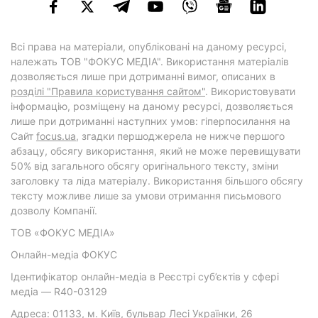
Всі права на матеріали, опубліковані на даному ресурсі,
належать ТОВ "ФОКУС МЕДІА". Використання матеріалів
дозволяється лише при дотриманні вимог, описаних в
розділі "Правила користування сайтом"
. Використовувати
інформацію, розміщену на даному ресурсі, дозволяється
лише при дотриманні наступних умов: гіперпосилання на
Cайт
focus.ua
, згадки першоджерела не нижче першого
абзацу, обсягу використання, який не може перевищувати
50% від загального обсягу оригінального тексту, зміни
заголовку та ліда матеріалу. Використання більшого обсягу
тексту можливе лише за умови отримання письмового
дозволу Компанії.
ТОВ «ФОКУС МЕДІА»
Онлайн-медіа ФОКУС
Ідентифікатор онлайн-медіа в Реєстрі суб’єктів у сфері
медіа — R40-03129
Адреса: 01133, м. Київ, бульвар Лесі Українки, 26