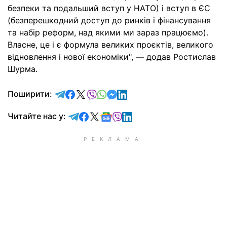
безпеки та подальший вступ у НАТО) і вступ в ЄС
(безперешкодний доступ до ринків і фінансування
та набір реформ, над якими ми зараз працюємо).
Власне, це і є формула великих проєктів, великого
відновлення і нової економіки", — додав Ростислав
Шурма.
відправити у Telegram
поділитись у Facebook
поділитись у X
відправити у Viber
відправити у Whatsapp
відправити у Messenger
відправити у LinkedIn
Поширити:
Читайте у Telegram
Читайте у Facebook
Читайте у X
Читайте у Google news
Читайте у Viber
Читайте у LinkedIn
Читайте нас у: