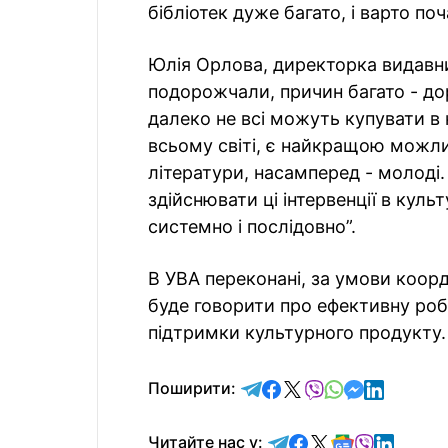
бібліотек дуже багато, і варто поч
Юлія Орлова, директорка видавни
подорожчали, причин багато - дор
далеко не всі можуть купувати в к
всьому світі, є найкращою можли
літератури, насамперед - молоді
здійснювати ці інтервенції в куль
системно і послідовно”.
В УВА переконані, за умови коор
буде говорити про ефективну робо
підтримки культурного продукту.
відправити у Telegram
поділитись у Facebo
поділитись у X
відправити у Vi
відправити у
відправит
відправи
Поширити:
Читайте у Telegram
Читайте у Faceb
Читайте у X
Читайте у 
Читайте у
Читайт
Читайте нас у: