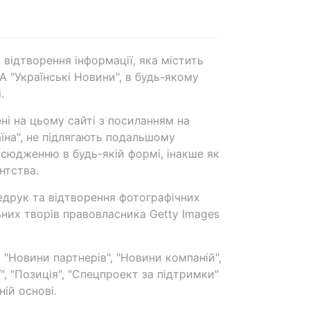
 відтворення інформації, яка містить
А "Українські Новини", в будь-якому
.
ені на цьому сайті з посиланням на
аїна", не підлягають подальшому
сюдженню в будь-якій формі, інакше як
нтства.
едрук та відтворення фотографічних
ьних творів правовласника Getty Images
 "Новини партнерів", "Новини компаній",
ї", "Позиція", "Спецпроект за підтримки"
ій основі.