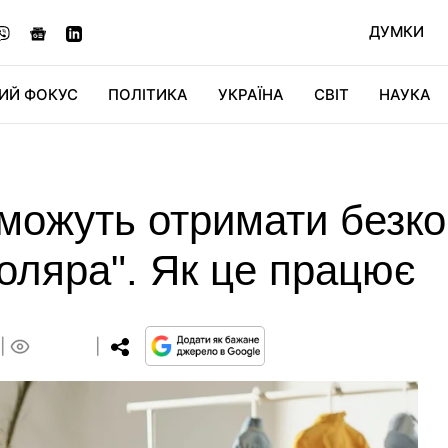
ДУМКИ
ИЙ ФОКУС
ПОЛІТИКА
УКРАЇНА
СВІТ
НАУКА
ДІДЖИТАЛ
АВТО
СВІТФАН
КУ
и можуть отримати безк
оляра". Як це працює
0