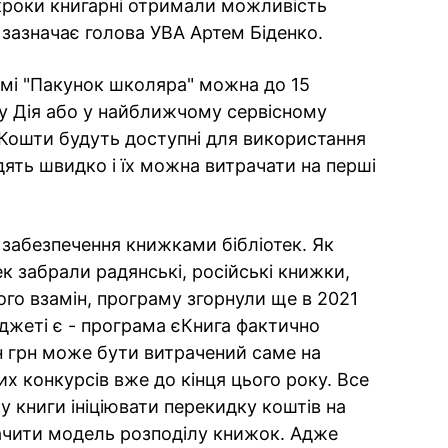
 кроки книгарні отримали можливість
 зазначає голова УВА Артем Біденко.
амі "Пакунок школяра" можна до 15
у Дія або у найближчому сервісному
. Кошти будуть доступні для використання
дять швидко і їх можна витрачати на перші
 забезпечення книжками бібліотек. Як
ек забрали радянські, російські книжки,
ого взамін, програму згорнули ще в 2021
юджеті є - програма єКнига фактично
н грн може бути витрачений саме на
их конкурсів вже до кінця цього року. Все
у книги ініціювати перекидку коштів на
значити модель розподілу книжок. Адже