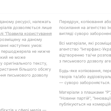
а даному ресурсі, належать
Передрук, копіювання або
ріалів дозволяється лише
посилання на агентство Ін
ілі "Правила користування
вигляді суворо заборонені
 розміщену на даному
Всі матеріали, які розміщ
анні наступних умов:
агентство "Інтерфакс-Укр
и першоджерела не нижче
відтворенню та/чи розпов
який не може
з письмового дозволу аге
у оригінального тексту,
ористання більшого обсягу
Будь-яке копіювання, пер
ння письмового дозволу
творів та/або аудіовізуал
— суворо забороняється.
Матеріали з плашками "Р",
"Новини партій", "Інноваці
публікуються на комерційн
б’єктів у сфері медіа —