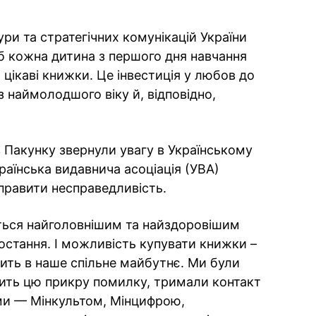
тури та стратегічних комунікацій України
б кожна дитина з першого дня навчання
 цікаві книжки. Це інвестиція у любов до
з наймолодшого віку й, відповідно,
 Пакунку звернули увагу в Українському
Українська видавнича асоціація (УВА)
правити несправедливість.
ться найголовнішим та найздоровішим
остання. І можливість купувати книжки –
бить в наше спільне майбутнє. Ми були
вить цю прикру помилку, тримали контакт
ами — Мінкультом, Мінцифрою,