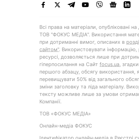
Всі права на матеріали, опубліковані н
ТОВ "ФОКУС МЕДІА". Використання мате
при дотриманні вимог, описаних в
розд
сайтом"
. Використовувати інформацію,
ресурсі, дозволяється лише при дотрим
гіперпосилання на Cайт
focus.ua
, згадк
першого абзацу, обсягу використання, 
перевищувати 50% від загального обсяг
зміни заголовку та ліда матеріалу. Вик
тексту можливе лише за умови отрима
Компанії.
ТОВ «ФОКУС МЕДІА»
Онлайн-медіа ФОКУС
Ідентифікатор онлайн-медіа в Реєстрі су