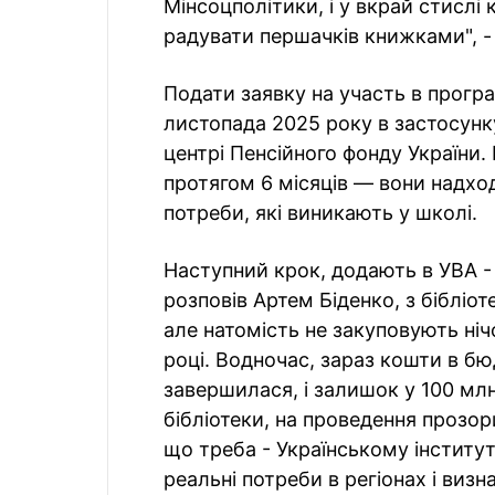
Мінсоцполітики, і у вкрай стислі
радувати першачків книжками", -
Подати заявку на участь в прогр
листопада 2025 року в застосунк
центрі Пенсійного фонду України
протягом 6 місяців — вони надхо
потреби, які виникають у школі.
Наступний крок, додають в УВА -
розповів Артем Біденко, з бібліот
але натомість не закуповують ніч
році. Водночас, зараз кошти в б
завершилася, і залишок у 100 мл
бібліотеки, на проведення прозор
що треба - Українському інститут
реальні потреби в регіонах і ви