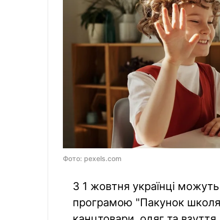
Фото: pexels.com
З 1 жовтня українці можуть 
програмою "Пакунок школяра
канцтовари, одяг та взуття.