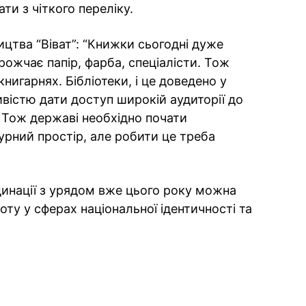
ати з чіткого переліку.
цтва “Віват”: “Книжки сьогодні дуже
ожчає папір, фарба, спеціалісти. Тож
нигарнях. Бібліотеки, і це доведено у
вістю дати доступ широкій аудиторії до
. Тож державі необхідно почати
турний простір, але робити це треба
динації з урядом вже цього року можна
ту у сферах національної ідентичності та
ok
ber
 Whatsapp
и у Messenger
ти у LinkedIn
ook
Google news
 Viber
е у LinkedIn