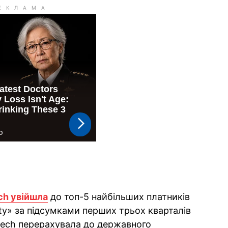
ch увійшла
до топ-5 найбільших платників
ity» за підсумками перших трьох кварталів
 Tech перерахувала до державного