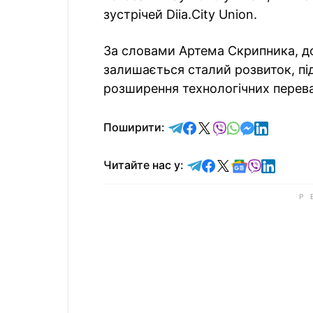
зустрічей Diia.City Union.
За словами Артема Скрипника, д
залишається сталий розвиток, пі
розширення технологічних переваг
відправити у Telegram
поділитись у Facebo
поділитись у X
відправити у Vi
відправити у
відправит
відправи
Поширити:
Читайте у Telegram
Читайте у Faceb
Читайте у X
Читайте у 
Читайте у
Читайт
Читайте нас у: