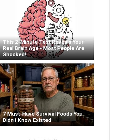
This 2-Minute Test Reveals Your
Real Brain Age - Most People Are
Shocked!
7 Must-Have Survival Foods You
Didn't Know Existed