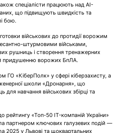
Також спеціалісти працюють над AI-
аних, що підвищують швидкість та
лі бою.
готовки військових до протидії ворожим
 десантно-штурмовими військами,
вих рушниць і створення тренажерних
 й придушенню ворожих БпЛА.
ом ГО «КіберПолк» у сфері кіберзахисту, а
женерної школи «Дронарня», що
ць для навчання військових збірці та
до рейтингу «Топ-50 IT-компаній України»
ила партнером ключових галузевих подій —
rena 2025 у Львові та щоквартальних