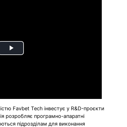
Play
Video
істю Favbet Tech інвестує у R&D-проєкти
ія розробляє програмно-апаратні
аються підрозділам для виконання