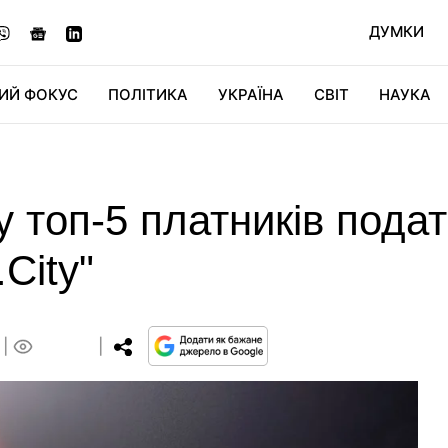
ДУМКИ
ИЙ ФОКУС
ПОЛІТИКА
УКРАЇНА
СВІТ
НАУКА
ДІДЖИТАЛ
АВТО
СВІТФАН
КУ
у топ-5 платників подат
.City"
0