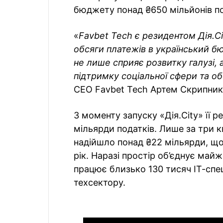
бюджету понад ₴650 мільйонів по
«
Favbet Tech є резидентом Дія.Ci
обсяги платежів в український б
не лише сприяє розвитку галузі, 
підтримку соціальної сфери та о
CEO Favbet Tech Артем Скрипник
З моменту запуску «Дія.City» її 
мільярди податків. Лише за три
надійшло понад ₴22 мільярди, що 
рік. Наразі простір об’єднує майж
працює близько 130 тисяч ІТ-спец
техсектору.