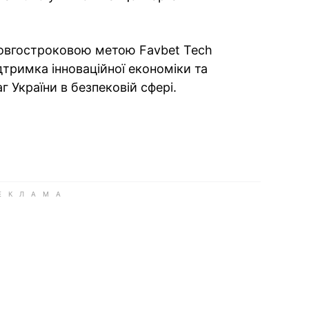
овгостроковою метою Favbet Tech
дтримка інноваційної економіки та
 України в безпековій сфері.
ok
ber
 Whatsapp
и у Messenger
ти у LinkedIn
ook
Google news
 Viber
е у LinkedIn