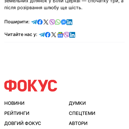
земельних ділянок у Білій Церкві — спочатку три, а
після розірвання шлюбу ще шість.
відправити у Telegram
поділитись у Facebook
поділитись у X
відправити у Viber
відправити у Whatsapp
відправити у Messenger
відправити у LinkedIn
Поширити:
Читайте у Telegram
Читайте у Facebook
Читайте у X
Читайте у Google news
Читайте у Viber
Читайте у LinkedIn
Читайте нас у:
НОВИНИ
ДУМКИ
РЕЙТИНГИ
СПЕЦТЕМИ
ДОВГИЙ ФОКУС
АВТОРИ