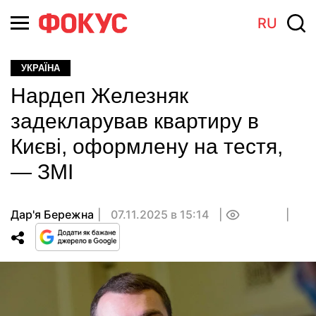
RU
УКРАЇНА
Нардеп Железняк
задекларував квартиру в
Києві, оформлену на тестя,
— ЗМІ
Дар'я Бережна
07.11.2025 в 15:14
0