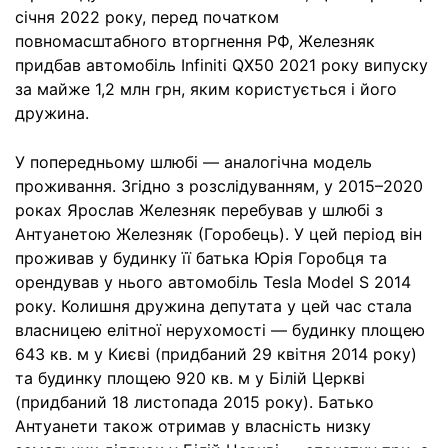
січня 2022 року, перед початком
повномасштабного вторгнення РФ, Железняк
придбав автомобіль Infiniti QX50 2021 року випуску
за майже 1,2 млн грн, яким користується і його
дружина.
У попередньому шлюбі — аналогічна модель
проживання. Згідно з розслідуванням, у 2015–2020
роках Ярослав Железняк перебував у шлюбі з
Антуанетою Железняк (Горобець). У цей період він
проживав у будинку її батька Юрія Горобця та
орендував у нього автомобіль Tesla Model S 2014
року. Колишня дружина депутата у цей час стала
власницею елітної нерухомості — будинку площею
643 кв. м у Києві (придбаний 29 квітня 2014 року)
та будинку площею 920 кв. м у Білій Церкві
(придбаний 18 листопада 2015 року). Батько
Антуанети також отримав у власність низку