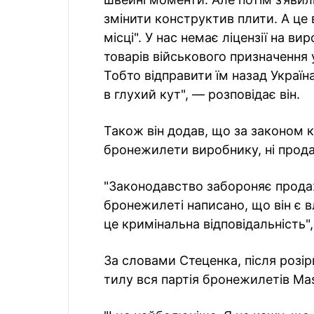
змінити конструктив плити. А це
місці". У нас немає ліцензії на ви
товарів військового призначення
Тобто відправити їм назад Украї
в глухий кут", — розповідає він.
Також він додав, що за законом к
бронежилети виробнику, ні продава
"Законодавство забороняє прода
бронежилетi написано, що він є в
це кримінальна відповідальність",
За словами Стеценка, після роз
тилу вся партія бронежилетів Ma