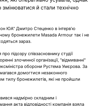
о змінюватися й стали технічно
он ЮА" Дмитро Стеценко в інтервʼю
 чому бронежилети Masada Armour так і не
ходяться зараз.
про підозру співзасновнику студії
оренні злочинної організації, "відмиванні"
 ексміністра оборони Рустема Умєрова. За
намагався домогтися незаконного
 тилу бронежилетів, які не пройшли
явився надмірно складним і
ання акта відповідності компанія взяла