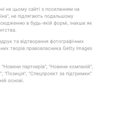
ені на цьому сайті з посиланням на
аїна", не підлягають подальшому
сюдженню в будь-якій формі, інакше як
нтства.
едрук та відтворення фотографічних
ьних творів правовласника Getty Images
 "Новини партнерів", "Новини компаній",
ї", "Позиція", "Спецпроект за підтримки"
ій основі.