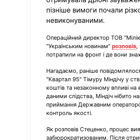
пізніше вимоги почали різк
невиконуваними.
Операційний директор ТОВ "Мілік
"Українським новинам"
розповів
,
потрапили на фронт і де вони зна
Нагадаємо, раніше повідомлялося 
"Квартал 95" Тімуру Міндічу у ств
коштів та незаконному впливі на
даними слідства, Міндіч нібито 
приймання Державним оператором
контроль якості.
Як розповів Стеценко, процес ви
забюрократизованим. Після отрим