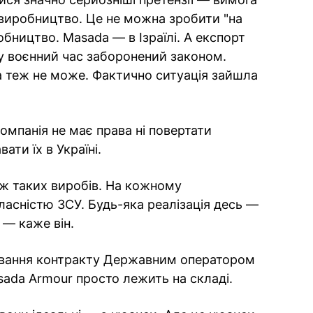
 виробництво. Це не можна зробити "на
робництво. Masada — в Ізраїлі. А експорт
 у воєнний час заборонений законом.
на теж не може. Фактично ситуація зайшла
омпанія не має права ні повертати
ти їх в Україні.
ж таких виробів. На кожному
ласністю ЗСУ. Будь-яка реалізація десь —
 — каже він.
ірвання контракту Державним оператором
sada Armour просто лежить на складі.