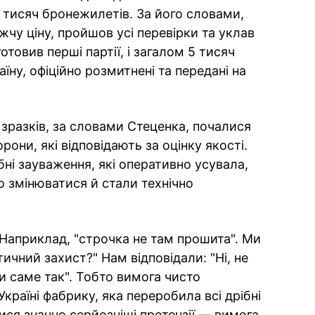
0 тисяч бронежилетів. За його словами,
чу ціну, пройшов усі перевірки та уклав
отовив перші партії, і загалом 5 тисяч
їну, офіційно розмитнені та передані на
 зразків, за словами Стеценка, почалися
они, які відповідають за оцінку якості.
ні зауваження, які оперативно усувала,
о змінюватися й стали технічно
 Наприклад, "строчка не там прошита". Ми
ичний захист?" Нам відповідали: "Ні, не
и саме так". Тобто вимога чисто
країні фабрику, яка переробила всі дрібні
ися значно серйозніші претензії — вимога