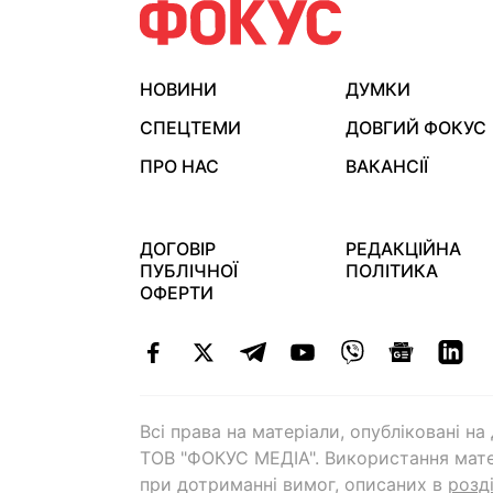
НОВИНИ
ДУМКИ
СПЕЦТЕМИ
ДОВГИЙ ФОКУС
ПРО НАС
ВАКАНСІЇ
ДОГОВІР
РЕДАКЦІЙНА
ПУБЛІЧНОЇ
ПОЛІТИКА
ОФЕРТИ
Всі права на матеріали, опубліковані н
ТОВ "ФОКУС МЕДІА". Використання мате
при дотриманні вимог, описаних в
розд