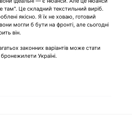
 вони ідеальні — є нюанси. Але це нюанси
не там". Це складний текстильний виріб.
блені якісно. Я їх не ховаю, готовий
вони могли б бути на фронті, але сьогодні
ить він.
багатьох законних варіантів може стати
 бронежилети Україні.
ok
ber
 Whatsapp
и у Messenger
ти у LinkedIn
ook
Google news
 Viber
е у LinkedIn