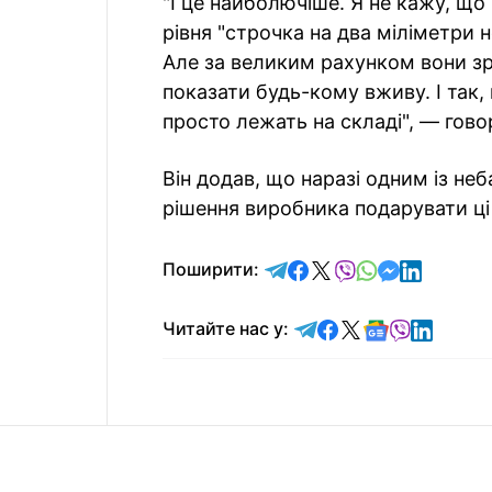
"І це найболючіше. Я не кажу, що
рівня "строчка на два міліметри 
Але за великим рахунком вони зро
показати будь-кому вживу. І так, 
просто лежать на складі", — говор
Він додав, що наразі одним із не
рішення виробника подарувати ці
відправити у Telegram
поділитись у Facebo
поділитись у X
відправити у Vi
відправити у
відправит
відправи
Поширити:
Читайте у Telegram
Читайте у Faceb
Читайте у X
Читайте у 
Читайте у
Читайт
Читайте нас у: