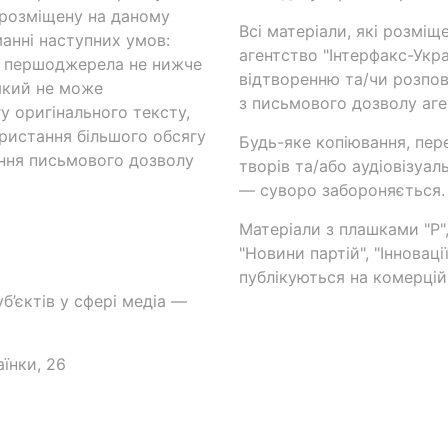
 розміщену на даному
Всі матеріали, які розміщ
анні наступних умов:
агентство "Інтерфакс-Укр
и першоджерела не нижче
відтворенню та/чи розпов
який не може
з письмового дозволу аге
у оригінального тексту,
ористання більшого обсягу
Будь-яке копіювання, пер
ння письмового дозволу
творів та/або аудіовізуал
— суворо забороняється.
Матеріали з плашками "Р",
"Новини партій", "Інноваці
публікуються на комерційн
б’єктів у сфері медіа —
аїнки, 26