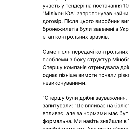
участь у тендері на постачання 1
"Мілікон ЮА" запропонував найниж
договір. Після цього виробник виг
бронежилетів були завезені в Укра
етап контрольних зразків.
Саме після передачі контрольних
проблеми з боку структур Мінобор
Спершу компанія отримувала дріб
однак пізніше вимоги почали різк
невиконуваними.
"Спершу були дрібні зауваження.
запитували: "Це впливає на баліст
впливає, але за нормами має бут
формальна. Ми навіть знайшли в У
швейні моменти. Але потім з’явил