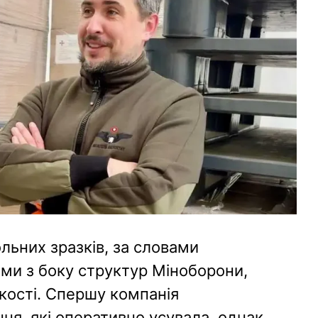
льних зразків, за словами
ми з боку структур Міноборони,
якості. Спершу компанія
ня, які оперативно усувала, однак