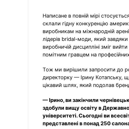
Написане в повній мірі стосується
склали гідну конкуренцію америк
виробникам на міжнародній арені
лідерів bridal-моди, який завдяки 
виробничій дисципліні зміг вийти
помітним гравцем на професійних
Тож ми вирішили запросити до р
директорку — Ірину Котапську, щ
цікавий шлях, який подолав брен
— Ірино, ви закінчили чернівець
здобули вищу освіту в Державн
університеті. Сьогодні ви всесв
представлені в понад 250 салонах