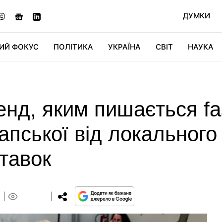
ДУМКИ
ИЙ ФОКУС
ПОЛІТИКА
УКРАЇНА
СВІТ
НАУКА
ДІДЖИТАЛ
АВТО
СВІТФАН
КУ
енд, яким пишається fas
апської від локальног
ставок
0