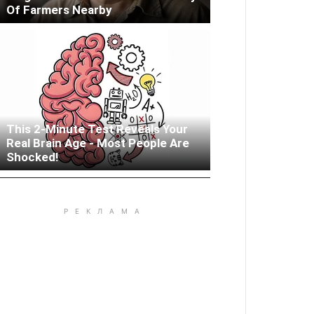
Of Farmers Nearby
This 2-Minute Test Reveals Your
Real Brain Age - Most People Are
Woman Lives In Garage - Don't
Shocked!
Judge Until You Peek Inside