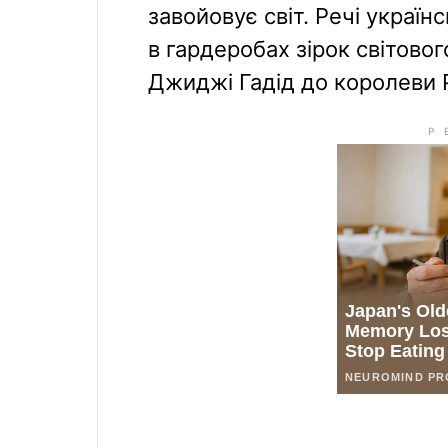
завойовує світ. Речі украї
в гардеробах зірок світово
Джиджі Гадід до королеви Р