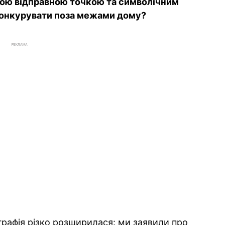
ною відправною точкою та символічним
 конкурувати поза межами дому?
РЕКЛАМА
графія різко розширилася: ми заявили про