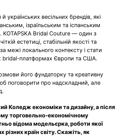
 й українських весільних брендів, які
анським, ізраїльським та іспанським
. KOTAPSKA Bridal Couture — один з
чіткій естетиці, стабільній якості та
 за межі локального контексту і стати
 bridal-платформах Європи та США.
озмови його фундаторку та креативну
об поговорити про надскладний, але
д.
кий Коледж економіки та дизайну, а після
ому торговельно-економічному
ітньо відома модельєрка, роботи якої
 різних країн світу. Скажіть, як