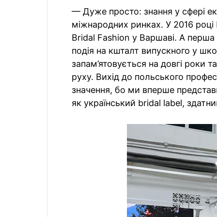
— Дуже просто: знання у сфері е
міжнародних ринках. У 2016 році
Bridal Fashion у Варшаві. А перша
подія на кшталт випускного у шко
запам’ятовується на довгі роки 
руху. Вихід до польського профе
значення, бо ми вперше представ
як український bridal label, зда