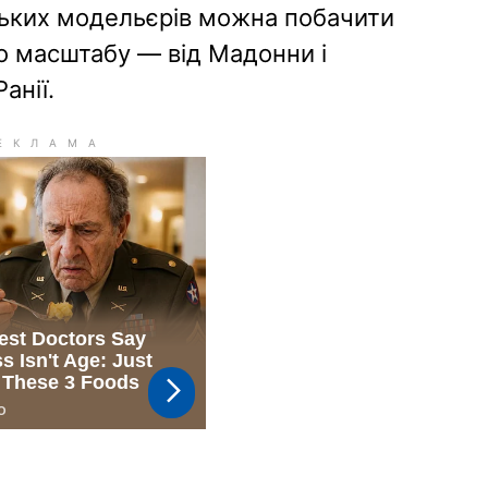
нських модельєрів можна побачити
го масштабу — від Мадонни і
анії.