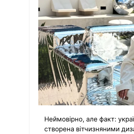
Неймовірно, але факт: укра
створена вітчизняними диз