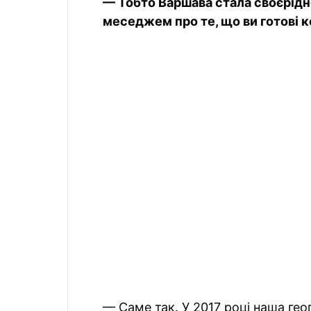
— Тобто Варшава стала своєрід
меседжем про те, що ви готові
— Саме так. У 2017 році наша гео