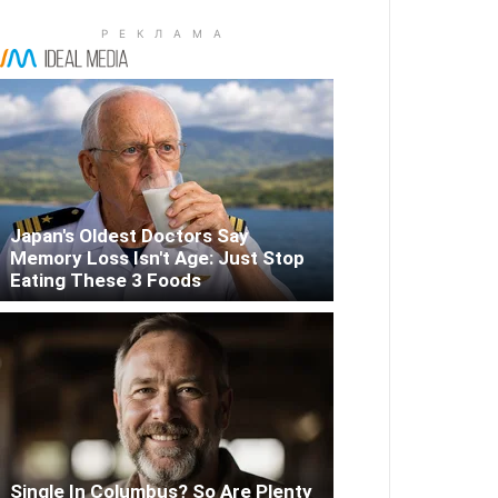
Japan's Oldest Doctors Say
Memory Loss Isn't Age: Just Stop
Eating These 3 Foods
Single In Columbus? So Are Plenty