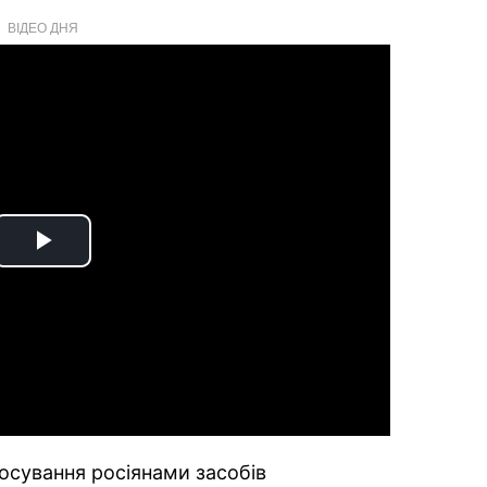
ВІДЕО ДНЯ
Play
Video
тосування росіянами засобів