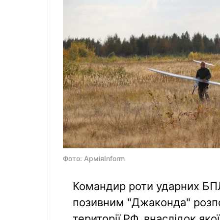
Фото: АрміяInform
Командир роти ударних БПЛ
позивним "Джаконда" розпо
території РФ, внаслідок як