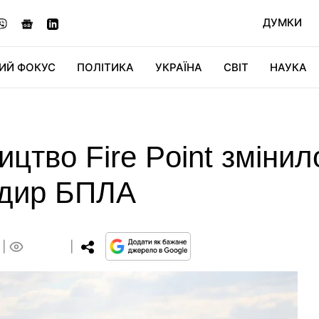
ДУМКИ
ИЙ ФОКУС
ПОЛІТИКА
УКРАЇНА
СВІТ
НАУКА
ДІДЖИТАЛ
АВТО
СВІТФАН
КУ
цтво Fire Point зміни
ндир БПЛА
0