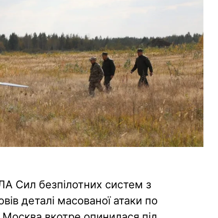
А Сил безпілотних систем з
вів деталі масованої атаки по
ої Москва вкотре опинилася під