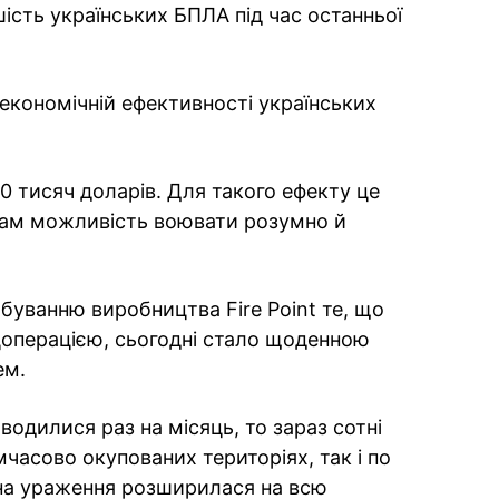
ість українських БПЛА під час останньої
економічній ефективності українських
60 тисяч доларів. Для такого ефекту це
нам можливість воювати розумно й
буванню виробництва Fire Point те, що
операцією, сьогодні стало щоденною
ем.
водилися раз на місяць, то зараз сотні
часово окупованих територіях, так і по
на ураження розширилася на всю