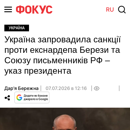
RU
УКРАЇНА
Україна запровадила санкції
проти екснардепа Берези та
Союзу письменників РФ –
указ президента
Дар'я Бережна
07.07.2026 в 12:16
0