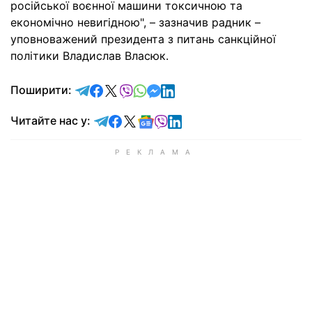
російської воєнної машини токсичною та
економічно невигідною", – зазначив радник –
уповноважений президента з питань санкційної
політики Владислав Власюк.
відправити у Telegram
поділитись у Facebook
поділитись у X
відправити у Viber
відправити у Whatsapp
відправити у Messenger
відправити у LinkedIn
Поширити:
Читайте у Telegram
Читайте у Facebook
Читайте у X
Читайте у Google news
Читайте у Viber
Читайте у LinkedIn
Читайте нас у: