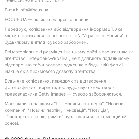
Телефон: +38 044 207 45 54
E-mail: info@focus.ua
FOCUS.UA — більше ніж просто новини.
Передрук, копіювання або відтворення інформації, яка
містить посилання на агентство ІнА "Українські Новини", в
будь-якому вигляді суворо заборонені.
Всі матеріали, які розміщені на цьому сайті з посиланням на
агентство "Інтерфакс-Україна", не підлягають подальшому
відтворенню та/чи розповсюдженню в будь-якій формі,
інакше як з письмового дозволу агентства.
Будь-яке копіювання, передрук та відтворення
фотографічних творів та/або аудіовізуальних творів
правовласника Getty Images — суворо забороняється.
Матеріали з плашками "Р", "Новини партнерів", "Новини
компаній", "Новини партій", "Інновації", "Позиція",
"Спецпроект за підтримки" публікуються на комерційній
основі.