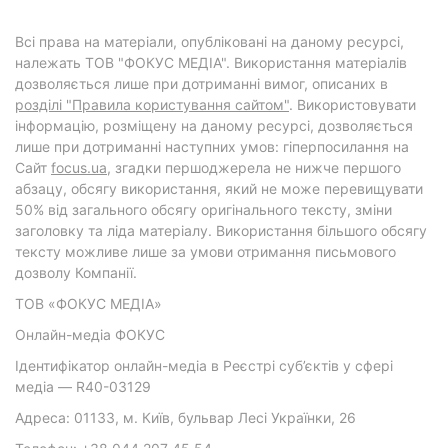
Всі права на матеріали, опубліковані на даному ресурсі,
належать ТОВ "ФОКУС МЕДІА". Використання матеріалів
дозволяється лише при дотриманні вимог, описаних в
розділі "Правила користування сайтом"
. Використовувати
інформацію, розміщену на даному ресурсі, дозволяється
лише при дотриманні наступних умов: гіперпосилання на
Cайт
focus.ua
, згадки першоджерела не нижче першого
абзацу, обсягу використання, який не може перевищувати
50% від загального обсягу оригінального тексту, зміни
заголовку та ліда матеріалу. Використання більшого обсягу
тексту можливе лише за умови отримання письмового
дозволу Компанії.
ТОВ «ФОКУС МЕДІА»
Онлайн-медіа ФОКУС
Ідентифікатор онлайн-медіа в Реєстрі суб’єктів у сфері
медіа — R40-03129
Адреса: 01133, м. Київ, бульвар Лесі Українки, 26