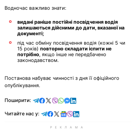
Водночас важливо знати:
видані раніше постійні посвідчення водія
залишаються дійсними до дати, вказаної на
документі;
під час обміну посвідчення водія (кожні 5 чи
15 років)
повторно складати іспити не
потрібно
, якщо інше не передбачено
законодавством.
Постанова набуває чинності з дня її офіційного
опублікування.
відправити у Telegram
поділитись у Facebook
поділитись у X
відправити у Viber
відправити у Whatsapp
відправити у Messenger
відправити у LinkedIn
Поширити:
Читайте у Telegram
Читайте у Facebook
Читайте у X
Читайте у Google news
Читайте у Viber
Читайте у LinkedIn
Читайте нас у: