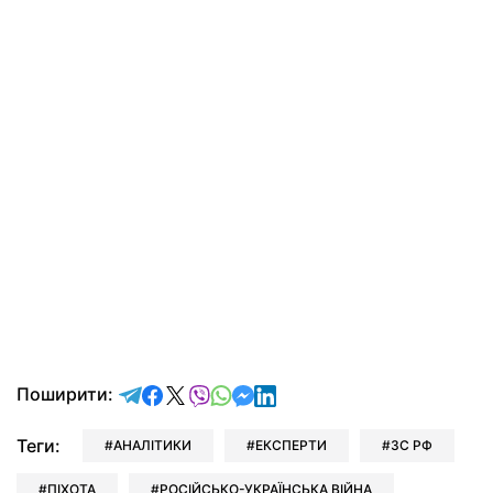
відправити у Telegram
поділитись у Facebook
поділитись у X
відправити у Viber
відправити у Whatsapp
відправити у Messenger
відправити у LinkedIn
Поширити:
Теги:
АНАЛІТИКИ
ЕКСПЕРТИ
ЗС РФ
ПІХОТА
РОСІЙСЬКО-УКРАЇНСЬКА ВІЙНА