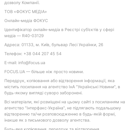
дозволу Компанії.
ТОВ «ФОКУС МЕДІА»
Онлайн-медіа ФОКУС
Ідентифікатор онлайн-медіа в Реєстрі суб’єктів у сфері
медіа — R40-03129
Адреса: 01133, м. Київ, бульвар Лесі Українки, 26
Телефон: +38 044 207 45 54
E-mail: info@focus.ua
FOCUS.UA — більше ніж просто новини.
Передрук, копіювання або відтворення інформації, яка
містить посилання на агентство ІнА "Українські Новини", в
будь-якому вигляді суворо заборонені.
Всі матеріали, які розміщені на цьому сайті з посиланням на
агентство "Інтерфакс-Україна", не підлягають подальшому
відтворенню та/чи розповсюдженню в будь-якій формі,
інакше як з письмового дозволу агентства.
Будь-яке копіювання, передрук та відтворення