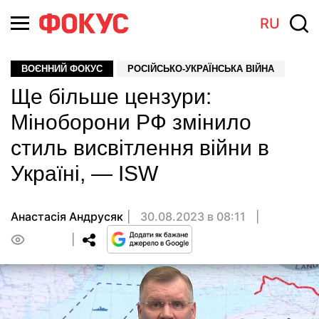
RU
ВОЄННИЙ ФОКУС
РОСІЙСЬКО-УКРАЇНСЬКА ВІЙНА
Ще більше цензури:
Міноборони РФ змінило
стиль висвітлення війни в
Україні, — ISW
Анастасiя Андрусяк
30.08.2023 в 08:11
0