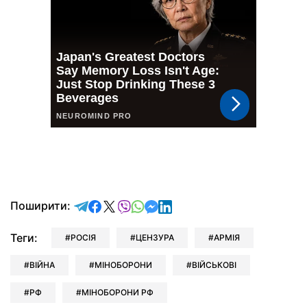
відправити у Telegram
поділитись у Facebook
поділитись у X
відправити у Viber
відправити у Whatsapp
відправити у Messenger
відправити у LinkedIn
Поширити:
Теги:
РОСІЯ
ЦЕНЗУРА
АРМІЯ
ВІЙНА
МІНОБОРОНИ
ВІЙСЬКОВІ
РФ
МІНОБОРОНИ РФ