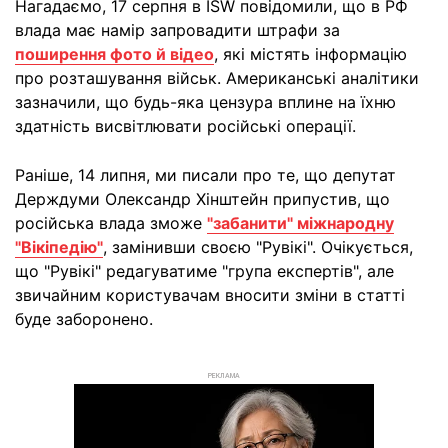
Нагадаємо, 17 серпня в ISW повідомили, що в РФ
влада має намір запровадити штрафи за
поширення фото й відео
, які містять інформацію
про розташування військ. Американські аналітики
зазначили, що будь-яка цензура вплине на їхню
здатність висвітлювати російські операції.
Раніше, 14 липня, ми писали про те, що депутат
Держдуми Олександр Хінштейн припустив, що
російська влада зможе
"забанити" міжнародну
"Вікіпедію"
, замінивши своєю "Рувікі". Очікується,
що "Рувікі" редагуватиме "група експертів", але
звичайним користувачам вносити зміни в статті
буде заборонено.
РЕКЛАМА