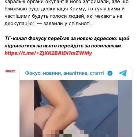
каральні органи окупантів його затримали, але що
ближчою буде деокупація Криму, то гучнішими й
частішими будуть голоси людей, які чекають на
деокупацію", — заявили у спільноті.
ТГ-канал Фокусу переїхав за новою адресою: щоб
підписатися на нього перейдіть за посиланням
https://t.me/+ZjXK2BAtDi1mZWMy