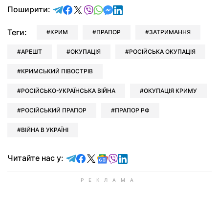
відправити у Telegram
поділитись у Facebook
поділитись у X
відправити у Viber
відправити у Whatsapp
відправити у Messenger
відправити у LinkedIn
Поширити:
Теги:
КРИМ
ПРАПОР
ЗАТРИМАННЯ
АРЕШТ
ОКУПАЦІЯ
РОСІЙСЬКА ОКУПАЦІЯ
КРИМСЬКИЙ ПІВОСТРІВ
РОСІЙСЬКО-УКРАЇНСЬКА ВІЙНА
ОКУПАЦІЯ КРИМУ
РОСІЙСЬКИЙ ПРАПОР
ПРАПОР РФ
ВІЙНА В УКРАЇНІ
Читайте у Telegram
Читайте у Facebook
Читайте у X
Читайте у Google news
Читайте у Viber
Читайте у LinkedIn
Читайте нас у: