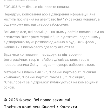
FOCUS.UA — більше ніж просто новини.
Передрук, копіювання або відтворення інформації, яка
містить посилання на агентство ІнА "Українські Новини", в
будь-якому вигляді суворо заборонені.
Всі матеріали, які розміщені на цьому сайті з посиланням на
агентство "Інтерфакс-Україна", не підлягають подальшому
відтворенню та/чи розповсюдженню в будь-якій формі,
інакше як з письмового дозволу агентства.
Будь-яке копіювання, передрук та відтворення
фотографічних творів та/або аудіовізуальних творів
правовласника Getty Images — суворо забороняється.
Матеріали з плашками "Р", "Новини партнерів", "Новини
компаній", "Новини партій", "Інновації", "Позиція",
"Спецпроект за підтримки" публікуються на комерційній
основі.
© 2026 Фокус. Всі права захищені.
Політика конфіденційності
•
Контакти