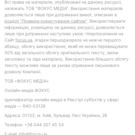
Всі права на матеріали, опубліковані на даному ресурсі,
належать ТОВ "ФОКУС МЕДІА". Використання матеріалів
дозволяється лише при дотриманні вимог, описаних в
розділі "Правила користування сайтом"
. Використовувати
інформацію, розміщену на даному ресурсі, дозволяється
лише при дотриманні наступних умов: гіперпосилання на
Cайт
focus.ua
, згадки першоджерела не нижче першого
абзацу, обсягу використання, який не може перевищувати
50% від загального обсягу оригінального тексту, зміни
заголовку та ліда матеріалу. Використання більшого обсягу
тексту можливе лише за умови отримання письмового
дозволу Компанії.
ТОВ «ФОКУС МЕДІА»
Онлайн-медіа ФОКУС
Ідентифікатор онлайн-медіа в Реєстрі суб’єктів у сфері
медіа — R40-03129
Адреса: 01133, м. Київ, бульвар Лесі Українки, 26
Телефон: +38 044 207 45 54
E-mail: info@focus.ua