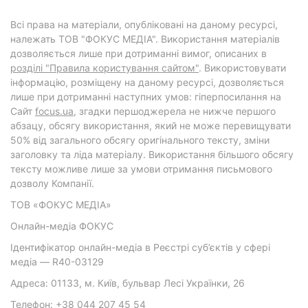
Всі права на матеріали, опубліковані на даному ресурсі,
належать ТОВ "ФОКУС МЕДІА". Використання матеріалів
дозволяється лише при дотриманні вимог, описаних в
розділі "Правила користування сайтом"
. Використовувати
інформацію, розміщену на даному ресурсі, дозволяється
лише при дотриманні наступних умов: гіперпосилання на
Cайт
focus.ua
, згадки першоджерела не нижче першого
абзацу, обсягу використання, який не може перевищувати
50% від загального обсягу оригінального тексту, зміни
заголовку та ліда матеріалу. Використання більшого обсягу
тексту можливе лише за умови отримання письмового
дозволу Компанії.
ТОВ «ФОКУС МЕДІА»
Онлайн-медіа ФОКУС
Ідентифікатор онлайн-медіа в Реєстрі суб’єктів у сфері
медіа — R40-03129
Адреса: 01133, м. Київ, бульвар Лесі Українки, 26
Телефон: +38 044 207 45 54