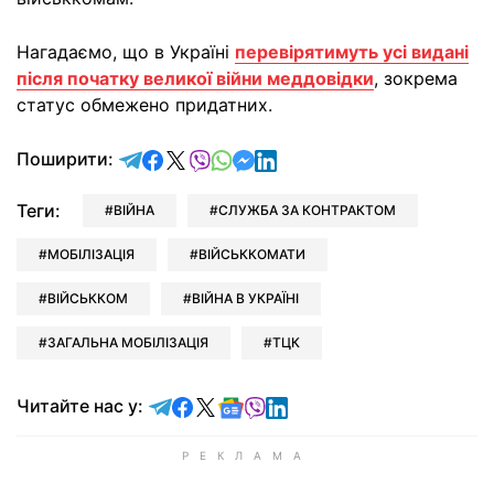
Нагадаємо, що в Україні
перевірятимуть усі видані
після початку великої війни меддовідки
, зокрема
статус обмежено придатних.
відправити у Telegram
поділитись у Facebook
поділитись у X
відправити у Viber
відправити у Whatsapp
відправити у Messenger
відправити у LinkedIn
Поширити:
Теги:
ВІЙНА
СЛУЖБА ЗА КОНТРАКТОМ
МОБІЛІЗАЦІЯ
ВІЙСЬККОМАТИ
ВІЙСЬККОМ
ВІЙНА В УКРАЇНІ
ЗАГАЛЬНА МОБІЛІЗАЦІЯ
ТЦК
Читайте у Telegram
Читайте у Facebook
Читайте у X
Читайте у Google news
Читайте у Viber
Читайте у LinkedIn
Читайте нас у: