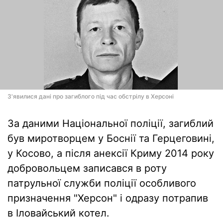
З'явилися дані про загиблого під час обстрілу в Херсоні
За даними Національної поліції, загиблий
був миротворцем у Боснії та Герцеговині,
у Косово, а після анексії Криму 2014 року
добровольцем записався в роту
патрульної служби поліції особливого
призначення "Херсон" і одразу потрапив
в Іловайський котел.