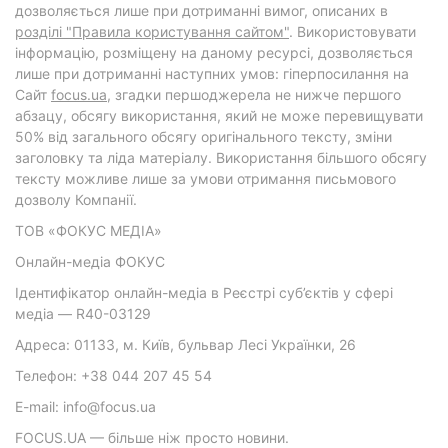
дозволяється лише при дотриманні вимог, описаних в
розділі "Правила користування сайтом"
. Використовувати
інформацію, розміщену на даному ресурсі, дозволяється
лише при дотриманні наступних умов: гіперпосилання на
Cайт
focus.ua
, згадки першоджерела не нижче першого
абзацу, обсягу використання, який не може перевищувати
50% від загального обсягу оригінального тексту, зміни
заголовку та ліда матеріалу. Використання більшого обсягу
тексту можливе лише за умови отримання письмового
дозволу Компанії.
ТОВ «ФОКУС МЕДІА»
Онлайн-медіа ФОКУС
Ідентифікатор онлайн-медіа в Реєстрі суб’єктів у сфері
медіа — R40-03129
Адреса: 01133, м. Київ, бульвар Лесі Українки, 26
Телефон: +38 044 207 45 54
E-mail: info@focus.ua
FOCUS.UA — більше ніж просто новини.