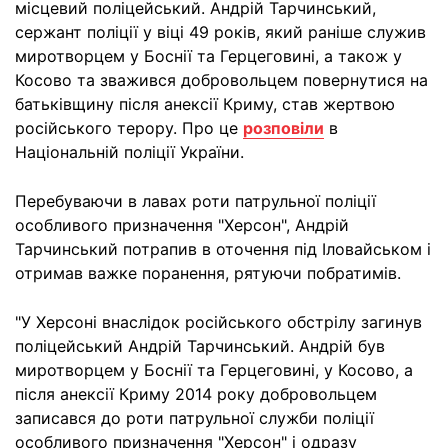
місцевий поліцейський. Андрій Тарчинський,
сержант поліції у віці 49 років, який раніше служив
миротворцем у Боснії та Герцеговині, а також у
Косово та зважився добровольцем повернутися на
батьківщину після анексії Криму, став жертвою
російського терору. Про це
розповіли
в
Національній поліції України.
Перебуваючи в лавах роти патрульної поліції
особливого призначення "Херсон", Андрій
Тарчинський потрапив в оточення під Іловайськом і
отримав важке поранення, рятуючи побратимів.
"У Херсоні внаслідок російського обстрілу загинув
поліцейський Андрій Тарчинський. Андрій був
миротворцем у Боснії та Герцеговині, у Косово, а
після анексії Криму 2014 року добровольцем
записався до роти патрульної служби поліції
особливого призначення "Херсон" і одразу