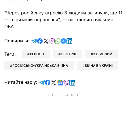
"Через російську агресію 3 людини загинули, ще 11
— отримали поранення", — наголосив очільник
ОВА.
відправити у Telegram
поділитись у Facebook
поділитись у X
відправити у Viber
відправити у Whatsapp
відправити у Messenger
відправити у LinkedIn
Поширити:
Теги:
ХЕРСОН
ОБСТРІЛ
ЗАГИБЛИЙ
РОСІЙСЬКО-УКРАЇНСЬКА ВІЙНА
ВІЙНА В УКРАЇНІ
Читайте у Telegram
Читайте у Facebook
Читайте у X
Читайте у Google news
Читайте у Viber
Читайте у LinkedIn
Читайте нас у: