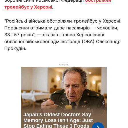
Збройні сили Російської Федерації
обстріляли
тролейбус у Херсоні
.
"Російські війська обстріляли тролейбус у Херсоні.
Поранення отримали двоє пасажирів — чоловіки,
33 і 57 років", — сказав голова Херсонської
обласної військової адміністрації (ОВА) Олександр
Прокудін.
РЕКЛАМА