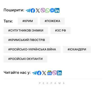
відправити у Telegram
поділитись у Facebook
поділитись у X
відправити у Viber
відправити у Whatsapp
відправити у Messenger
відправити у LinkedIn
Поширити:
Теги:
КРИМ
ПОЖЕЖА
СУПУТНИКОВІ ЗНІМКИ
ЗС РФ
КРИМСЬКИЙ ПІВОСТРІВ
РОСІЙСЬКО-УКРАЇНСЬКА ВІЙНА
ІСКАНДЕРИ
РОСІЙСЬКІ ОКУПАНТИ
Читайте у Telegram
Читайте у Facebook
Читайте у X
Читайте у Google news
Читайте у Viber
Читайте у LinkedIn
Читайте нас у: