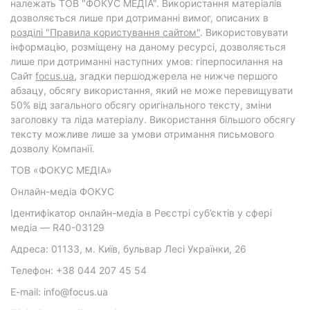
належать ТОВ "ФОКУС МЕДІА". Використання матеріалів
дозволяється лише при дотриманні вимог, описаних в
розділі "Правила користування сайтом"
. Використовувати
інформацію, розміщену на даному ресурсі, дозволяється
лише при дотриманні наступних умов: гіперпосилання на
Cайт
focus.ua
, згадки першоджерела не нижче першого
абзацу, обсягу використання, який не може перевищувати
50% від загального обсягу оригінального тексту, зміни
заголовку та ліда матеріалу. Використання більшого обсягу
тексту можливе лише за умови отримання письмового
дозволу Компанії.
ТОВ «ФОКУС МЕДІА»
Онлайн-медіа ФОКУС
Ідентифікатор онлайн-медіа в Реєстрі суб’єктів у сфері
медіа — R40-03129
Адреса: 01133, м. Київ, бульвар Лесі Українки, 26
Телефон: +38 044 207 45 54
E-mail: info@focus.ua