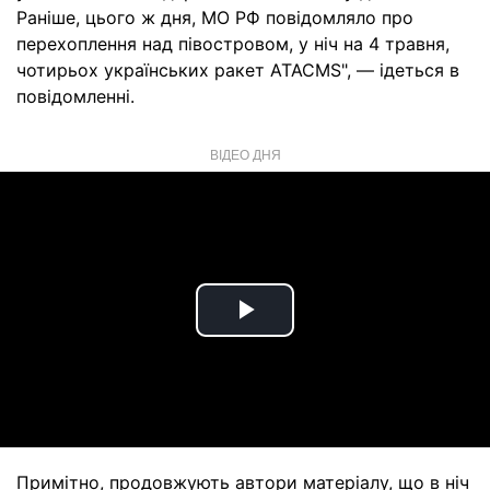
Раніше, цього ж дня, МО РФ повідомляло про
перехоплення над півостровом, у ніч на 4 травня,
чотирьох українських ракет ATACMS", — ідеться в
повідомленні.
ВІДЕО ДНЯ
Play
Video
Примітно, продовжують автори матеріалу, що в ніч