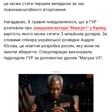
це може стати першим випадком за час
повномасштабного вторгнення.
Нагадаємо, 6 травня повідомлялося, що в ГУР
розповіли про
знищення катера "Мангуст" у Криму
,
вартість якого може сягати 3 мільйонів доларів. За
словами спікера української розвідки Андрія
Юсова, це новітня розробка росіян, яку вони не
змогли вберегти. Спецоперацію виконували
підрозділи ГУР за допомогою дронів "Магура V5".
РЕКЛАМА