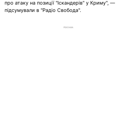
про атаку на позиції "Іскандерів" у Криму", —
підсумували в "Радіо Свобода".
РЕКЛАМА