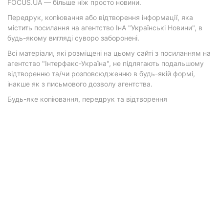
FOCUS.UA — більше ніж просто новини.
Передрук, копіювання або відтворення інформації, яка
містить посилання на агентство ІнА "Українські Новини", в
будь-якому вигляді суворо заборонені.
Всі матеріали, які розміщені на цьому сайті з посиланням на
агентство "Інтерфакс-Україна", не підлягають подальшому
відтворенню та/чи розповсюдженню в будь-якій формі,
інакше як з письмового дозволу агентства.
Будь-яке копіювання, передрук та відтворення
фотографічних творів та/або аудіовізуальних творів
правовласника Getty Images — суворо забороняється.
Матеріали з плашками "Р", "Новини партнерів", "Новини
компаній", "Новини партій", "Інновації", "Позиція",
"Спецпроект за підтримки" публікуються на комерційній
основі.
© 2026 Фокус. Всі права захищені.
Політика конфіденційності
•
Контакти