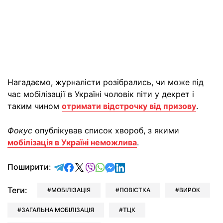
Нагадаємо, журналісти розібрались, чи може під
час мобілізації в Україні чоловік піти у декрет і
таким чином
отримати відстрочку від призову
.
Фокус
опублікував список хвороб, з якими
мобілізація в Україні неможлива
.
відправити у Telegram
поділитись у Facebook
поділитись у X
відправити у Viber
відправити у Whatsapp
відправити у Messenger
відправити у LinkedIn
Поширити:
Теги:
МОБІЛІЗАЦІЯ
ПОВІСТКА
ВИРОК
ЗАГАЛЬНА МОБІЛІЗАЦІЯ
ТЦК