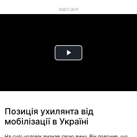
ВІДЕО ДНЯ
Play
Video
Позиція ухилянта від
мобілізації в Україні
На суді чоловік визнав свою вину. Він пояснив, що