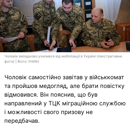
Чоловік випадково ухилився від мобілізації в Україні (ілюстративне
фото) | Фото: УНІАН
Чоловік самостійно завітав у військкомат
та пройшов медогляд, але брати повістку
відмовився. Він пояснив, що був
направлений у ТЦК міграційною службою
і можливості свого призову не
передбачав.