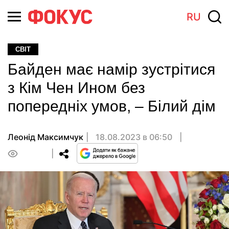
RU
СВІТ
Байден має намір зустрітися
з Кім Чен Ином без
попередніх умов, – Білий дім
Леонід Максимчук
18.08.2023 в 06:50
0