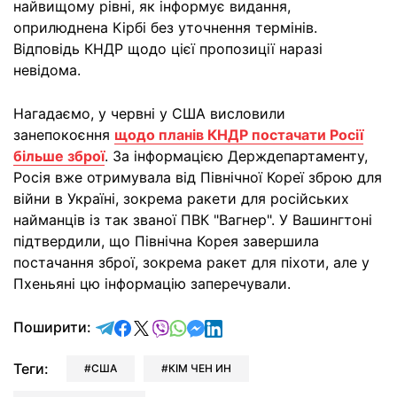
найвищому рівні, як інформує видання,
оприлюднена Кірбі без уточнення термінів.
Відповідь КНДР щодо цієї пропозиції наразі
невідома.
Нагадаємо, у червні у США висловили
занепокоєння
щодо планів КНДР постачати Росії
більше зброї
. За інформацією Держдепартаменту,
Росія вже отримувала від Північної Кореї зброю для
війни в Україні, зокрема ракети для російських
найманців із так званої ПВК "Вагнер". У Вашингтоні
підтвердили, що Північна Корея завершила
постачання зброї, зокрема ракет для піхоти, але у
Пхеньяні цю інформацію заперечували.
відправити у Telegram
поділитись у Facebook
поділитись у X
відправити у Viber
відправити у Whatsapp
відправити у Messenger
відправити у LinkedIn
Поширити:
Теги:
США
КІМ ЧЕН ИН