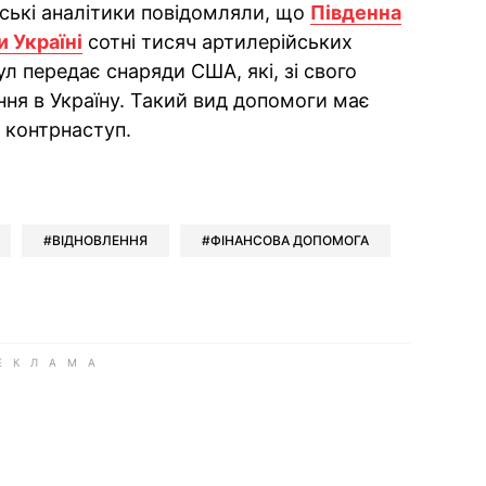
ські аналітики повідомляли, що
Південна
 Україні
сотні тисяч артилерійських
л передає снаряди США, які, зі свого
ення в Україну. Такий вид допомоги має
 контрнаступ.
ok
ber
 Whatsapp
и у Messenger
ти у LinkedIn
ВІДНОВЛЕННЯ
ФІНАНСОВА ДОПОМОГА
ook
Google news
 Viber
е у LinkedIn