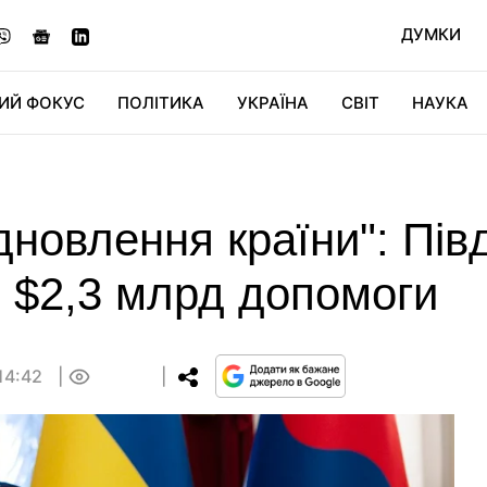
ДУМКИ
ИЙ ФОКУС
ПОЛІТИКА
УКРАЇНА
СВІТ
НАУКА
ДІДЖИТАЛ
АВТО
СВІТФАН
КУ
дновлення країни": Пів
і $2,3 млрд допомоги
14:42
0