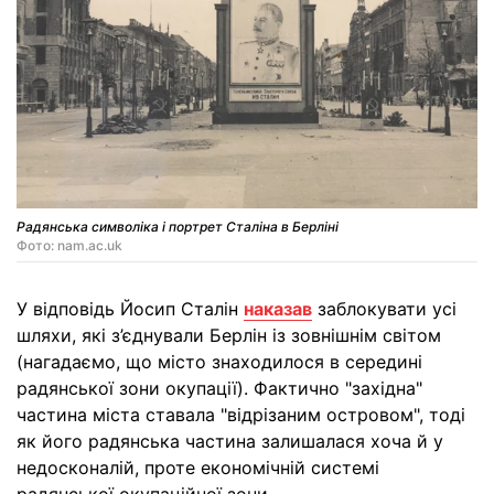
Радянська символіка і портрет Сталіна в Берліні
Фото: nam.ac.uk
У відповідь Йосип Сталін
наказав
заблокувати усі
шляхи, які з’єднували Берлін із зовнішнім світом
(нагадаємо, що місто знаходилося в середині
радянської зони окупації). Фактично "західна"
частина міста ставала "відрізаним островом", тоді
як його радянська частина залишалася хоча й у
недосконалій, проте економічній системі
радянської окупаційної зони.