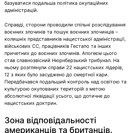
базуватися подальша політика окупаційних
адміністрацій.
Справді, сторони проводили спільні розслідування
воєнних злочинів та пошук воєнних злочинців –
колишніх представників нацистської адміністрації,
військових СС, працівників Гестапо та інших
причетних до воєнних злочинів. Апогеєм цього
став славнозвісний Нюрнберзький трибунал. На
ньому розглянули справи 22 нацистських лідерів,
12 з яких було засуджено до смертної кари.
Передбачався подальший контроль над освітою та
культурою окупованих територій з метою
абсолютної ліквідації усього, що дотичне до
нацистських доктрин.
Зона вiдповiдальностi
американцiв та британцiв.