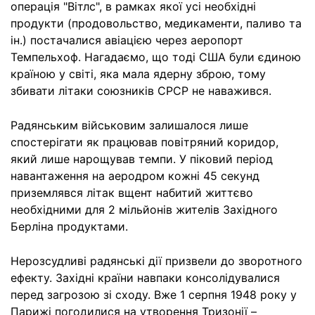
операція "Вітлс", в рамках якої усі необхідні
продукти (продовольство, медикаменти, паливо та
ін.) постачалися авіацією через аеропорт
Темпельхоф. Нагадаємо, що тоді США були єдиною
країною у світі, яка мала ядерну зброю, тому
збивати літаки союзників СРСР не наважився.
Радянським військовим залишалося лише
спостерігати як працював повітряний коридор,
який лише нарощував темпи. У піковий період
навантаження на аеродром кожні 45 секунд
приземлявся літак вщент набитий життєво
необхідними для 2 мільйонів жителів Західного
Берліна продуктами.
Нерозсудливі радянські дії призвели до зворотного
ефекту. Західні країни навпаки консолідувалися
перед загрозою зі сходу. Вже 1 серпня 1948 року у
Парижі погодилися на утворення Тризонії –