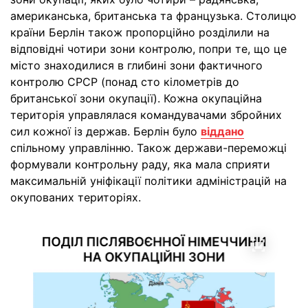
американська, британська та французька. Столицю
країни Берлін також пропорційно розділили на
відповідні чотири зони контролю, попри те, що це
місто знаходилися в глибині зони фактичного
контролю СРСР (понад сто кілометрів до
британської зони окупації). Кожна окупаційна
територія управлялася командувачами збройних
сил кожної із держав. Берлін було
віддано
спільному управлінню. Також держави-переможці
формували контрольну раду, яка мала сприяти
максимальній уніфікації політики адміністрацій на
окупованих територіях.