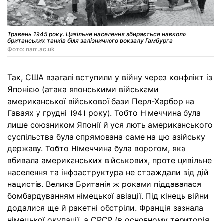
Травень 1945 року. Цивільне населення збирається навколо
британських танків біля залізничного вокзалу Гамбурга
Фото: nam.ac.uk
Так, США взагалі вступили у війну через конфлікт із
Японією (атака японськими військами
американської військової бази Перл-Харбор на
Гаваях у грудні 1941 року). Тобто Німеччина була
лише союзником Японії й уся лють американського
суспільства була спрямована саме на цю азійську
державу. Тобто Німеччина була ворогом, яка
вбивала американських військових, проте цивільне
населення та інфраструктура не страждали від дій
нацистів. Велика Британія ж роками піддавалася
бомбардуванням німецької авіації. Під кінець війни
додалися ще й ракетні обстріли. Франція зазнала
німецької окупації, а СРСР (в основному територія