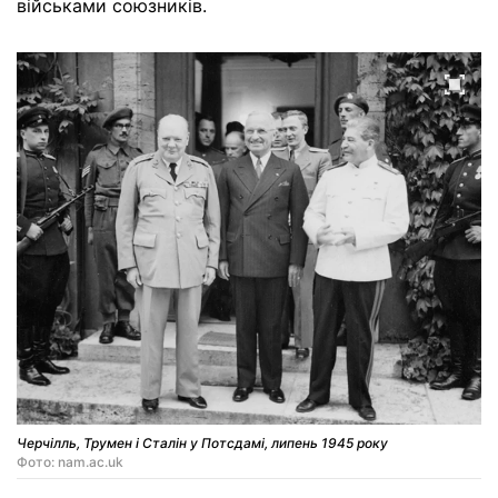
військами союзників.
Черчілль, Трумен і Сталін у Потсдамі, липень 1945 року
Фото: nam.ac.uk