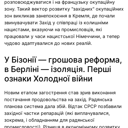
розповсюджуватися і на французьку окупаційну
зону. Такий вектор розвитку "західних" окупаційних
зон викликав занепокоєння в Кремля, де почали
звинувачувати Захід у співпраці із колишніми
нацистами, вказуючи на промисловців, які
працювали у часи нацистської Німеччини, а тепер
чудово адаптувалися до нових реалій.
У Бізонії — грошова реформа,
в Берлiнi — iзоляцiя. Першi
ознаки Холодної вiйни
Новим етапом загострення став зрив виконання
постачання продовольства на захід. Радянська
планова система дала збій. Відтак СРСР позбавили
західної частки репарацій (які виплачувалися,
зокрема, і обладнанням для радянської
промисловості). Різниця в економічному розвитку