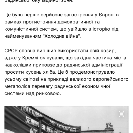
Це було перше серйозне загострення у Європі в
рамках протистояння демократичної та
комуністичної систем, що увійшло в історію під
найменуванням "Холодна війна".
СРСР сповна вирішив використати свій козир,
адже у Кремлі очікували, що західна частина міста
навколішки приповзе до радянської адміністрації
просити кусень хліба. Це б продемонструвало
усьому світові на прикладі великого європейського
мегаполіса перевагу радянської економічної
системи над ринковою.