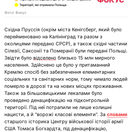
Фото: Фокус
Східна Пруссія (окрім міста Кенігсберг, який було
перейменовано на Калінінград та разом з
околицями передано СРСР), а також східні частини
Сілезії, Саксонії та Померанії були передані Польщі.
Звідти було
відселено
близько 15 млн мирного
населення. Здійснено це було у притаманний
Кремлю спосіб без забезпечення елементарних
соціальних та санітарних норм, тому чимало людей
померло в дорозі та на нових місцях проживання.
Також за більшовицькими лекалами було
проведено денацифікацію на підконтрольній
території. Під неї потрапили не лише колишні
нацисти, а й "ворожі класові елементи". За
словами
старшого історика Центру військової історії армії
США Томаса Богхардта, під денацифікацію,