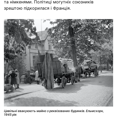
та німкенями. Політиці могутніх союзників
зрештою підкорилася і Франція.
Цивільні евакуюють майно з реквізованих будинків. Ельмсхорн,
1945 рік