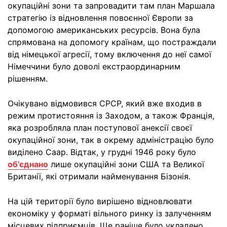
окупаційні зони та запровадити там план Маршала
стратегію із відновлення повоєнної Європи за
допомогою американських ресурсів. Вона була
спрямована на допомогу країнам, що постраждали
від німецької агресії, тому включення до неї самої
Німеччини було доволі екстраординарним
рішенням.
Очікувано відмовився СРСР, який вже входив в
режим протистояння із Заходом, а також Франція,
яка розробляла план поступової анексії своєї
окупаційної зони, так в окрему адміністрацію було
виділено Саар. Відтак, у грудні 1946 року було
об’єднано
лише окупаційні зони США та Великої
Британії, які отримали найменування Бізонія.
На цій території було вирішено відновлювати
економіку у форматі вільного ринку із залученням
місцевих підприємців. Ще раніше було укладено