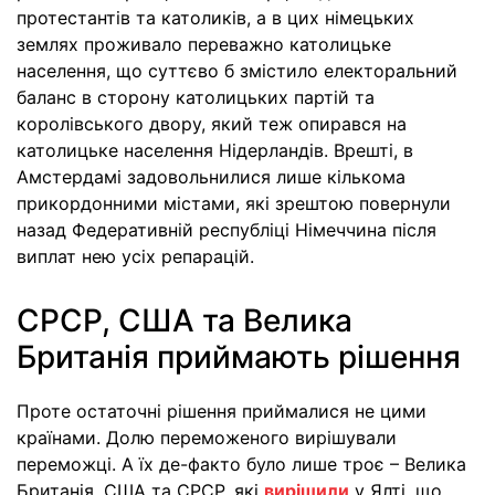
протестантів та католиків, а в цих німецьких
землях проживало переважно католицьке
населення, що суттєво б змістило електоральний
баланс в сторону католицьких партій та
королівського двору, який теж опирався на
католицьке населення Нідерландів. Врешті, в
Амстердамі задовольнилися лише кількома
прикордонними містами, які зрештою повернули
назад Федеративній республіці Німеччина після
виплат нею усіх репарацій.
СРСР, США та Велика
Британiя приймають рiшення
Проте остаточні рішення приймалися не цими
країнами. Долю переможеного вирішували
переможці. А їх де-факто було лише троє – Велика
Британія, США та СРСР, які
вирішили
у Ялті, що