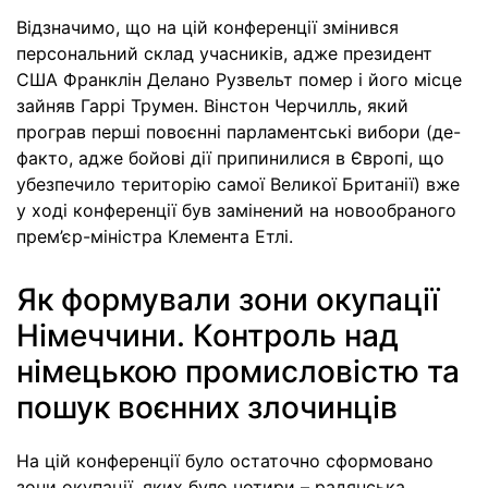
Відзначимо, що на цій конференції змінився
персональний склад учасників, адже президент
США Франклін Делано Рузвельт помер і його місце
зайняв Гаррі Трумен. Вінстон Черчилль, який
програв перші повоєнні парламентські вибори (де-
факто, адже бойові дії припинилися в Європі, що
убезпечило територію самої Великої Британії) вже
у ході конференції був замінений на новообраного
прем’єр-міністра Клемента Етлі.
Як формували зони окупації
Нiмеччини. Контроль над
німецькою промисловістю та
пошук воєнних злочинців
На цій конференції було остаточно сформовано
зони окупації, яких було чотири – радянська,