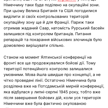
Німеччину таки буде поділено на окупаційні зони.
При цьому Велика Британія та США погодилися
виділити зі своїх контрольованих територій
окупаційну зону ще й для Франції. Париж таки
отримав жаданий Саар, натомість Рурський басейн
залишився під контролем британців. Питання
репарацій та покарання військових злочинців було
домовлено вирішувати спільно.
Станом на момент Ялтинської конференції на
фронті все ще продовжувалися бойові дії. Тому
території потенційного контролю залишалися
умовними. Мова йшла швидше про концепції, а не
чітко проведені лінії. Остаточно Німеччина була
розділена вже на Потсдамській мирній конференції,
яка відбулася у липні-серпні 1945 року, тобто вже
після завершення бойових дій, коли уся територія
Німеччини вже була фактично окупованою