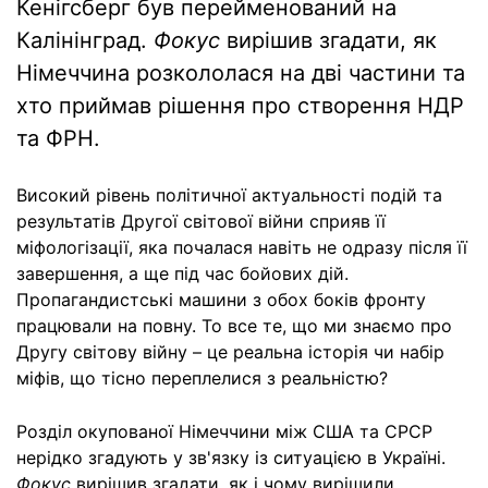
Кенігсберг був перейменований на
Калінінград.
Фокус
вирішив згадати, як
Німеччина розкололася на дві частини та
хто приймав рішення про створення НДР
та ФРН.
Високий рівень політичної актуальності подій та
результатів Другої світової війни сприяв її
міфологізації, яка почалася навіть не одразу після її
завершення, а ще під час бойових дій.
Пропагандистські машини з обох боків фронту
працювали на повну. То все те, що ми знаємо про
Другу світову війну – це реальна історія чи набір
міфів, що тісно переплелися з реальністю?
Розділ окупованої Німеччини мiж США та СРСР
нерідко згадують у зв'язку із ситуацією в Україні.
Фокус
вирішив згадати, як і чому вирішили