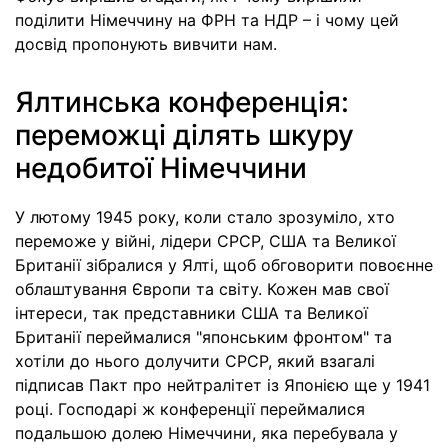
поділити Німеччину на ФРН та НДР – і чому цей
досвід пропонують вивчити нам.
Ялтинська конференцiя:
переможцi дiлять шкуру
недобитої Нiмеччини
У лютому 1945 року, коли стало зрозуміло, хто
переможе у війні, лідери СРСР, США та Великої
Британії зібралися у Ялті, щоб обговорити повоєнне
облаштування Європи та світу. Кожен мав свої
інтереси, так представники США та Великої
Британії переймалися "японським фронтом" та
хотіли до нього долучити СРСР, який взагалі
підписав Пакт про нейтралітет із Японією ще у 1941
році. Господарі ж конференції переймалися
подальшою долею Німеччини, яка перебувала у