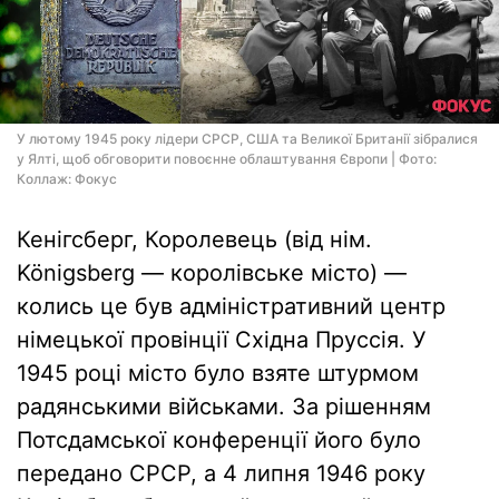
У лютому 1945 року лідери СРСР, США та Великої Британії зібралися
у Ялті, щоб обговорити повоєнне облаштування Європи | Фото:
Коллаж: Фокус
Кенігсберг, Королевець (від нім.
Königsberg — королівське місто) —
колись це був адміністративний центр
німецької провінції Східна Пруссія. У
1945 році місто було взяте штурмом
радянськими військами. За рішенням
Потсдамської конференції його було
передано СРСР, а 4 липня 1946 року