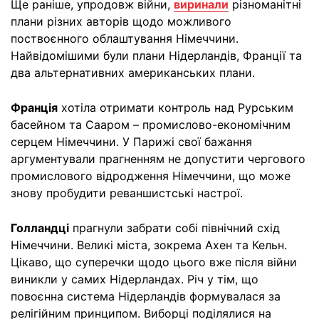
Ще раніше, упродовж війни,
виринали
різноманітні
плани різних авторів щодо можливого
поствоєнного облаштування Німеччини.
Найвідомішими були плани Нідерландів, Франції та
два альтернативних американських плани.
Франція
хотіла отримати контроль над Рурським
басейном та Сааром – промислово-економічним
серцем Німеччини. У Парижі свої бажання
аргументували прагненням не допустити чергового
промислового відродження Німеччини, що може
знову пробудити реваншистські настрої.
Голландці
прагнули забрати собі північний схід
Німеччини. Великі міста, зокрема Ахен та Кельн.
Цікаво, що суперечки щодо цього вже після війни
виникли у самих Нідерландах. Річ у тім, що
повоєнна система Нідерландів формувалася за
релігійним принципом. Виборці поділялися на