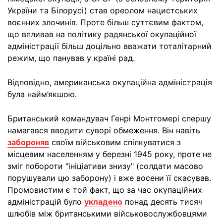
України та Білорусі) став ореолом нацистських
воєнних злочинів. Проте більш суттєвим фактом,
що впливав на політику радянської окупаційної
адміністрації більш доцільно вважати тоталітарний
режим, що панував у країні рад.
Відповідно, американська окупаційна адміністрація
була найм’якшою.
Британський командувач Генрі Монтгомері спершу
намагався вводити суворі обмеження. Він навіть
забороняв
своїм військовим спілкуватися з
місцевим населенням у березні 1945 року, проте не
зміг побороти "ініціативи знизу" (солдати масово
порушували цю заборону) і вже восени її скасував.
Промовистим є той факт, що за час окупаційних
адміністрацій було
укладено
понад десять тисяч
шлюбів між британськими військовослужбовцями