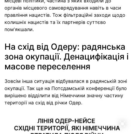
місцеві політики, частина з яких входили до
органів місцевого самоврядування навіть в часи
правління нацистів. Тож фільтраційні заходи щодо
колишніх нацистів та їх партнерів суттєво
пом'якшали.
На схід від Одеру: радянська
зона окупації. Денацифікація і
масове переселення
Зовсім інша ситуація відбувалася в радянській зоні
окупації. Так ще на Потсдамській конференції було
вирішено відділити від Німеччини значну частину
території на схід від річки Одер.