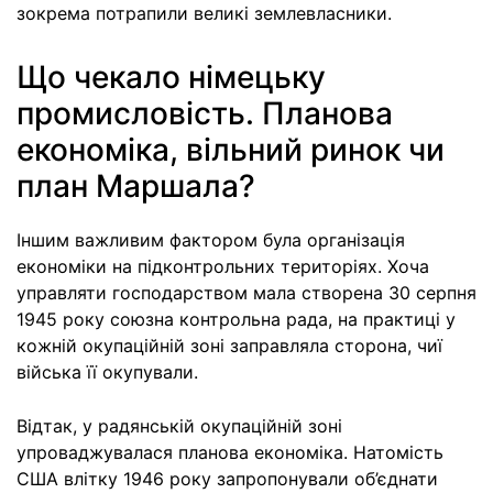
зокрема потрапили великі землевласники.
Що чекало нiмецьку
промисловiсть. Планова
економіка, вільний ринок чи
план Маршала?
Іншим важливим фактором була організація
економіки на підконтрольних територіях. Хоча
управляти господарством мала створена 30 серпня
1945 року союзна контрольна рада, на практиці у
кожній окупаційній зоні заправляла сторона, чиї
війська її окупували.
Відтак, у радянській окупаційній зоні
упроваджувалася планова економіка. Натомість
США влітку 1946 року запропонували об’єднати